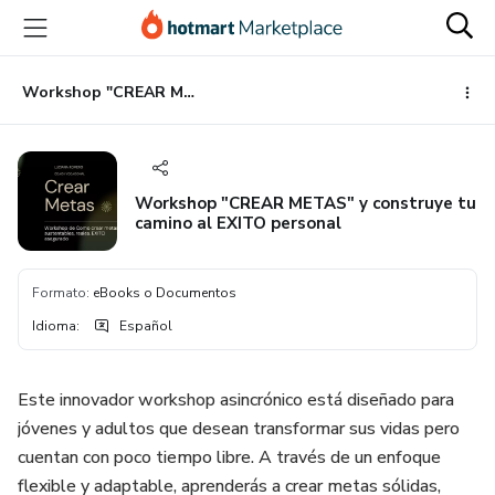
Ir
Ir
Ir
al
a
al
contenido
la
pie
principal
página
de
Workshop "CREAR METAS" y construye tu camino al EXITO personal
de
página
pago
Workshop "CREAR METAS" y construye tu
camino al EXITO personal
Formato
:
eBooks o Documentos
Idioma
:
Español
Este innovador workshop asincrónico está diseñado para
jóvenes y adultos que desean transformar sus vidas pero
cuentan con poco tiempo libre. A través de un enfoque
flexible y adaptable, aprenderás a crear metas sólidas,