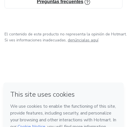
Preguntas frecuentes
El contenido de este producto no representa la opinión de Hotmart.
Si ves informaciones inadecuadas,
denúncialas aquí
en Ciudad de México
en Bogotá
en Amsterdam
en Madrid
en Belo Horizonte
Hecho con
❤
Conoce Hotmart