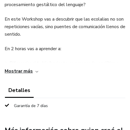
procesamiento gestáltico del lenguaje?
En este Workshop vas a descubrir que las ecolalias no son
repeticiones vacías, sino puentes de comunicación llenos de
sentido.
En 2 horas vas a aprender a:
✨ Diferenciar si tu hijo/paciente es procesador analítico o
gestáltico.
Mostrar más
✨ Identificar en qué estadio de la Adquisición Natural del
Detalles
Lenguaje (ANL) se encuentra.
Garantía de 7 días
✨ Conocer estrategias prácticas basadas en Lenguaje
Neuroafirmativo, como el modelado y el lenguaje
declarativo.