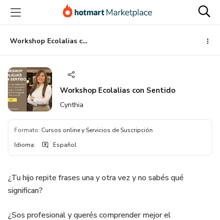
Ir
Ir
Ir
al
a
al
contenido
la
pie
principal
página
de
Workshop Ecolalias con Sentido
de
página
pago
Workshop Ecolalias con Sentido
Cynthia
Formato
:
Cursos online y Servicios de Suscripción
Idioma
:
Español
¿Tu hijo repite frases una y otra vez y no sabés qué
significan?
¿Sos profesional y querés comprender mejor el