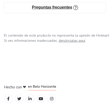
🌱 Sí es para quienes quieren escuchar, validar y expandir
Preguntas frecuentes
esas palabras que parecen repetidas, pero que son la
puerta a un mundo único.
El contenido de este producto no representa la opinión de Hotmart.
Si ves informaciones inadecuadas,
denúncialas aquí
en Belo Horizonte
Hecho con
❤
en Ciudad de México
en Bogotá
en Amsterdam
en Madrid