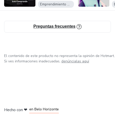
Emprendimiento Digital
Preguntas frecuentes
El contenido de este producto no representa la opinión de Hotmart.
Si ves informaciones inadecuadas,
denúncialas aquí
en Ciudad de México
en Bogotá
en Amsterdam
en Madrid
en Belo Horizonte
Hecho con
❤