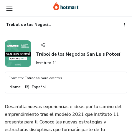
Ir
Ir
Ir
al
a
al
contenido
la
pie
principal
página
de
Trébol de los Negocios San Luis Potosí
de
página
pago
Trébol de los Negocios San Luis Potosí
Instituto 11
Formato
:
Entradas para eventos
Idioma
:
Español
Desarrolla nuevas experiencias e ideas por tu camino del
emprendimiento tras el modelo 2021 que Instituto 11
presenta para ti. Conoce las nuevas estrategias y
estructuras disruptivas que formarán parte de tu