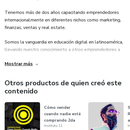
Tenemos más de dos años capacitando emprendedores
internacionalmente en diferentes nichos como marketing,
finanzas, ventas y real estate.
Somos la vanguardia en educación digital en latinoamérica,
llevando nuestro conocimiento a otros emprendedores a
través de cursos y eventos digitales.
Mostrar más
Otros productos de quien creó este
contenido
Cómo vender
S
cuando nadie está
R
comprando 2da
a
Instituto 11
I
edición