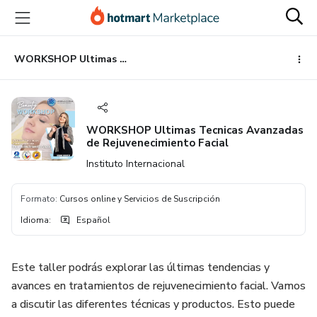
Ir
Ir
Ir
al
a
al
contenido
la
pie
principal
página
de
WORKSHOP Ultimas Tecnicas Avanzadas de Rejuvenecimiento Facial
de
página
pago
WORKSHOP Ultimas Tecnicas Avanzadas
de Rejuvenecimiento Facial
Instituto Internacional
Formato
:
Cursos online y Servicios de Suscripción
Idioma
:
Español
Este taller podrás explorar las últimas tendencias y
avances en tratamientos de rejuvenecimiento facial. Vamos
a discutir las diferentes técnicas y productos. Esto puede