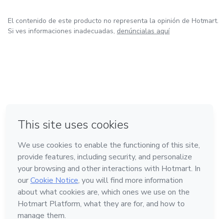
El contenido de este producto no representa la opinión de Hotmart.
Si ves informaciones inadecuadas,
denúncialas aquí
en Ciudad de México
en Bogotá
en Amsterdam
en Madrid
en Belo Horizonte
Hecho con
❤
Conoce Hotmart
Idioma
Español