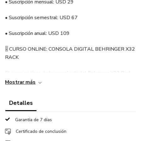
• Suscripción mensual: USD 29
• Suscripción semestral: USD 67
• Suscripción anual: USD 109
🎚️ CURSO ONLINE: CONSOLA DIGITAL BEHRINGER X32
RACK
El curso en línea de la consola digital Behringer X32 Rack
comienza con una introducción al equipo, sus funciones y
Mostrar más
posibilidades. Aprenderás la conexión e instalación de la
consola, la navegación por sus diferentes capas y la
Detalles
organización de canales.
Garantía de 7 días
Conocerás cómo grabar y reproducir audio desde la consola,
realizar reproducción con una DAW y grabar o reproducir
Certificado de conclusión
música mediante USB.