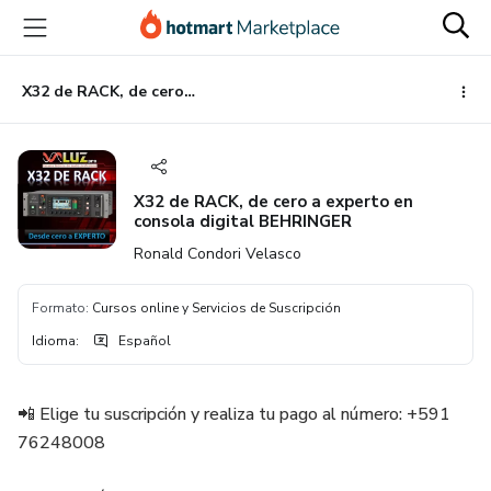
Ir
Ir
Ir
al
a
al
contenido
la
pie
principal
página
de
X32 de RACK, de cero a experto en consola digital BEHRINGER
de
página
pago
X32 de RACK, de cero a experto en
consola digital BEHRINGER
Ronald Condori Velasco
Formato
:
Cursos online y Servicios de Suscripción
Idioma
:
Español
📲 Elige tu suscripción y realiza tu pago al número: +591
76248008