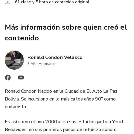
61 clase y 5 hora de contenido original
En el área de mezcla y ecualización aprenderás el uso del
Channel Strip, inserción de nombres a los canales, nivel de
Más información sobre quien creó el
Mix y Gain, Low Cut y ecualizador paramétrico. También
conocerás el uso del compresor, Gate y efectos para voz.
contenido
Aprenderás el uso de grupos DCA y subgrupos, sus
Ronald Condori Velasco
diferencias, mute por grupos y revisión de medidores de
3 Año Hotmarter
intensidad. Se desarrollarán ejemplos de mezcla en vivo y
mezcla de monitores.
El curso incluye guardar y cargar escenas, ejemplos de
Ronald Condori Nacido en la Ciudad de El Alto La Paz
compresión para guitarra, voz y quena usando el mismo
Bolivia. Se incursiono en la música los años 90” como
micrófono, además del uso de Gate en bombo y tambor.
guitarrista .
Conocerás el enrutamiento, Stereo Link y otras
Es así como el año 2000 inicia sus estudios junto a Yecid
configuraciones. Aprenderás la función de Phantom Power,
Benavides, en sus primeros pasos de refuerzo sonoro.