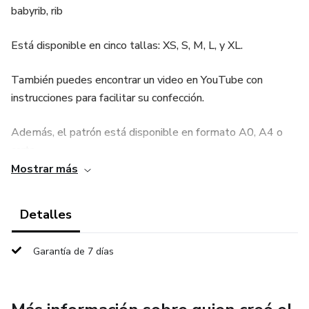
babyrib, rib
Está disponible en cinco tallas: XS, S, M, L, y XL.
También puedes encontrar un video en YouTube con
instrucciones para facilitar su confección.
Además, el patrón está disponible en formato A0, A4 o
carta.
Mostrar más
(asegúrate que al momento de la impresión este en
100%escala
Detalles
MATERIALES QUE UTILIZAREMOS
Garantía de 7 días
-MAQUINA DE COSER(zigzag) O (remalladora)
-TIGERAS