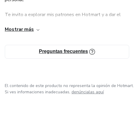
Te invito a explorar mis patrones en Hotmart y a dar el
siguiente paso en tu camino de costura creativa.
Mostrar más
¡Gracias por tu interés y bienvenidos a esta comunidad!
Preguntas frecuentes
El contenido de este producto no representa la opinión de Hotmart.
Si ves informaciones inadecuadas,
denúncialas aquí