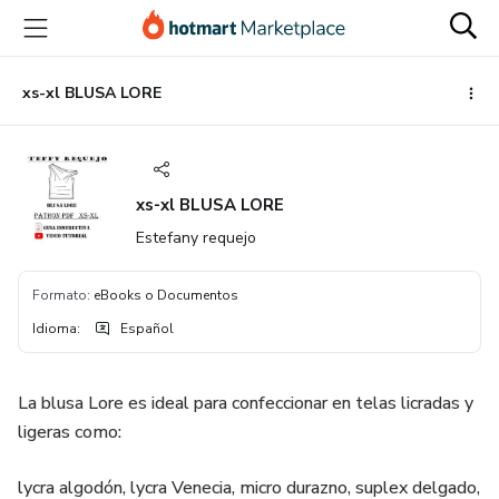
Ir
Ir
Ir
al
a
al
contenido
la
pie
principal
página
de
xs-xl BLUSA LORE
de
página
pago
xs-xl BLUSA LORE
Estefany requejo
Formato
:
eBooks o Documentos
Idioma
:
Español
La blusa Lore es ideal para confeccionar en telas licradas y
ligeras como:
lycra algodón, lycra Venecia, micro durazno, suplex delgado,