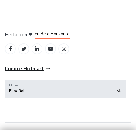
en Ciudad de México
en Bogotá
en Amsterdam
en Madrid
en Belo Horizonte
Hecho con
❤
Conoce Hotmart
Idioma
Español