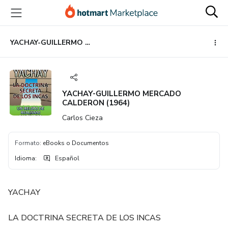
Ir
Ir
Ir
al
a
al
contenido
la
pie
principal
página
de
YACHAY-GUILLERMO MERCADO CALDERON (1964)
de
página
pago
YACHAY-GUILLERMO MERCADO
CALDERON (1964)
Carlos Cieza
Formato
:
eBooks o Documentos
Idioma
:
Español
YACHAY
LA DOCTRINA SECRETA DE LOS INCAS