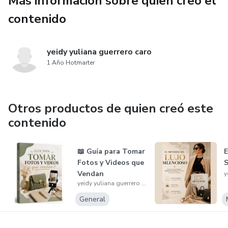
Más información sobre quien creó el
✔️ Reflexiones profundas para sanar tu vínculo con el dinero
contenido
✔️ Cambios de perspectiva que fortalecen el merecimiento
yeidy yuliana guerrero caro
✔️ Activaciones internas para abrirte a nuevas
1 Año Hotmarter
oportunidades
✔️ Declaraciones conscientes para una nueva relación con la
Otros productos de quien creó este
abundancia
contenido
📖 Guía para Tomar
E
Fotos y Videos que
S
Vendan
yeidy yuliana guerrero caro
General