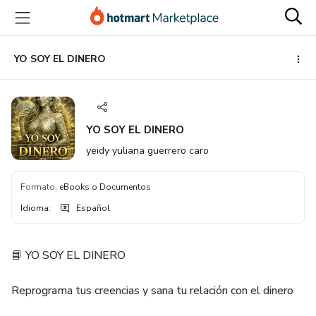
Ir
Ir
Ir
al
a
al
contenido
la
pie
principal
página
de
YO SOY EL DINERO
de
página
pago
YO SOY EL DINERO
yeidy yuliana guerrero caro
Formato
:
eBooks o Documentos
Idioma
:
Español
📘 YO SOY EL DINERO
Reprograma tus creencias y sana tu relación con el dinero