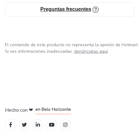
Preguntas frecuentes
El contenido de este producto no representa la opinión de Hotmart.
Si ves informaciones inadecuadas,
denúncialas aquí
en Ciudad de México
en Bogotá
en Amsterdam
en Madrid
en Belo Horizonte
Hecho con
❤