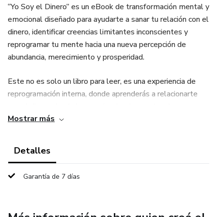
“Yo Soy el Dinero” es un eBook de transformación mental y
emocional diseñado para ayudarte a sanar tu relación con el
dinero, identificar creencias limitantes inconscientes y
reprogramar tu mente hacia una nueva percepción de
abundancia, merecimiento y prosperidad.
Este no es solo un libro para leer, es una experiencia de
reprogramación interna, donde aprenderás a relacionarte
con el dinero desde la consciencia, el respeto y la
Mostrar más
aceptación, dejando atrás la culpa, el miedo y la escasez.
✨ ¿Qué encontrarás en este eBook?
Detalles
✔️ Identificación de creencias limitantes heredadas sobre el
Garantía de 7 días
dinero
✔️ Ejercicios de reprogramación mental y emocional