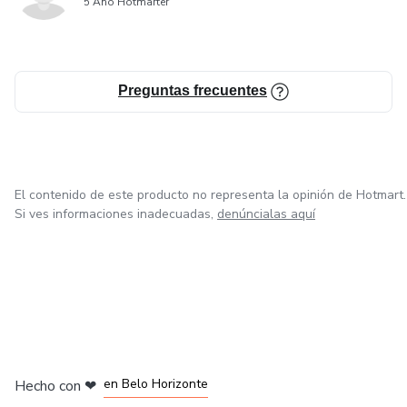
5 Año Hotmarter
Preguntas frecuentes
El contenido de este producto no representa la opinión de Hotmart.
Si ves informaciones inadecuadas,
denúncialas aquí
en Ciudad de México
en Bogotá
en Amsterdam
en Madrid
en Belo Horizonte
Hecho con
❤