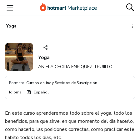
Ir
Ir
Ir
al
a
al
contenido
la
pie
principal
página
de
Yoga
de
página
pago
Yoga
ANJELA CECILIA ENRIQUEZ TRUJILLO
Formato
:
Cursos online y Servicios de Suscripción
Idioma
:
Español
En este curso aprenderemos todo sobre el yoga, todo los
beneficios, para que sirve, en que momento del dia hacerlo,
como hacerlo, las posiciones correctas, como practicar este
habito todos los dias, etc.