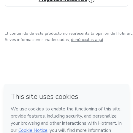
El contenido de este producto no representa la opinión de Hotmart.
Si ves informaciones inadecuadas,
denúncialas aquí
en Ciudad de México
en Bogotá
en Amsterdam
en Madrid
en Belo Horizonte
Hecho con
❤
Conoce Hotmart