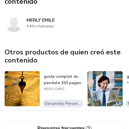
contenido
MERLY EMILE
4 Año Hotmarter
Otros productos de quien creó este
contenido
guide complet du
g
pendule 150 pages.
M
MERLY EMILE
Desarrollo Personal
Preguntas frecuentes