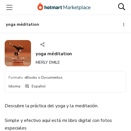
Ir
Ir
Ir
al
a
al
contenido
la
pie
principal
página
de
yoga méditation
de
página
pago
yoga méditation
MERLY EMILE
Formato
:
eBooks o Documentos
Idioma
:
Español
Descubre la práctica del yoga y la meditación.
Simple y efectivo aquí está mi libro digital con fotos
especiales