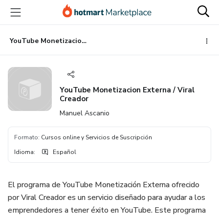
Ir
Ir
Ir
al
a
al
contenido
la
pie
principal
página
de
YouTube Monetizacion Externa / Viral Creador
de
página
pago
YouTube Monetizacion Externa / Viral
Creador
Manuel Ascanio
Formato
:
Cursos online y Servicios de Suscripción
Idioma
:
Español
El programa de YouTube Monetización Externa ofrecido
por Viral Creador es un servicio diseñado para ayudar a los
emprendedores a tener éxito en YouTube. Este programa