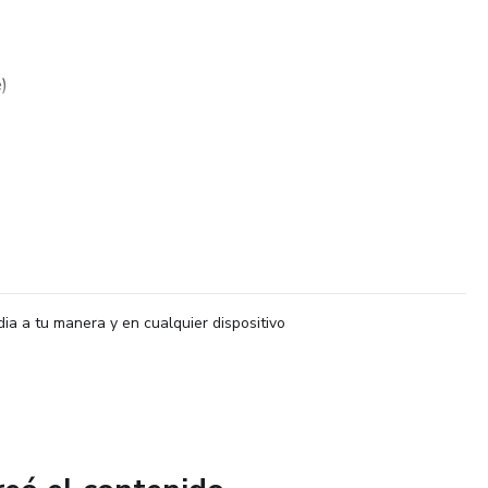
)
dia a tu manera y en cualquier dispositivo
a y la entrega demorará dependiendo al lugar donde vive.