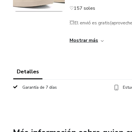
♡157 soles
💥El envió es gratis(aproveche
💥Contamos con las tallas
Mostrar más
-40
-42
Detalles
-43
Garantía de 7 días
Estu
El producto se entrega en caj
Gracias por su preferencia .