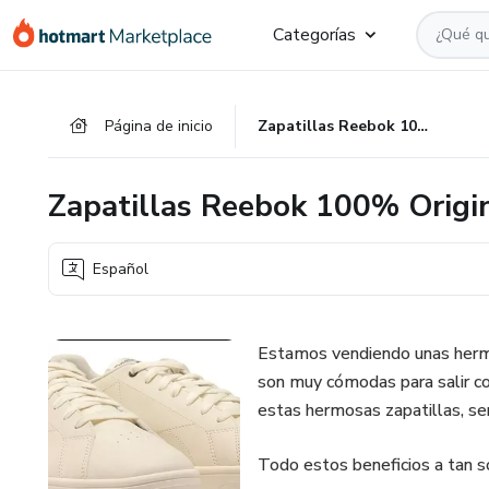
Ir
Ir
Ir
Categorías
al
a
al
contenido
la
pie
principal
página
de
Página de inicio
Zapatillas Reebok 100% Originales
de
página
pago
Zapatillas Reebok 100% Origi
Español
Estamos vendiendo unas hermo
son muy cómodas para salir co
estas hermosas zapatillas, ser
Todo estos beneficios a tan s