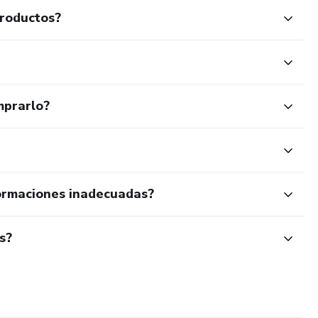
productos?
mprarlo?
ormaciones inadecuadas?
s?