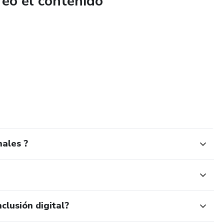
reó el contenido
ales ?
clusión digital?