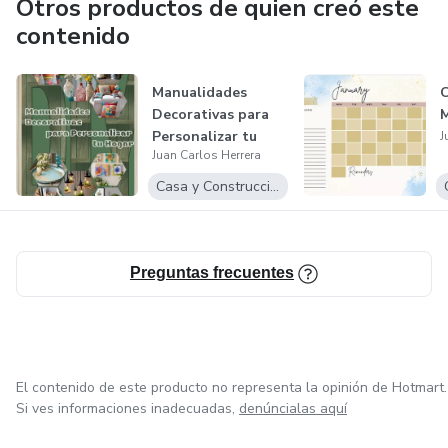
Otros productos de quien creó este
Mi trabajo también puede implicar la promoción y
contenido
comercialización de mis e-books, utilizando estrategias de
marketing digital para llegar a mi audiencia objetivo y
Manualidades
C
aumentar las ventas o la difusión de mi contenido.
Decorativas para
M
Personalizar tu
J
En resumen, como creador de contenido y e-books, soy
Juan Carlos Herrera
Hogar
responsable de producir materiales digitales de alta
Casa y Construcción
calidad que informen, entretengan o eduquen a mi
audiencia, al mismo tiempo que utilizo estrategias
efectivas para llegar y cautivar a mis lectores.
Preguntas frecuentes
El contenido de este producto no representa la opinión de Hotmart.
Si ves informaciones inadecuadas,
denúncialas aquí