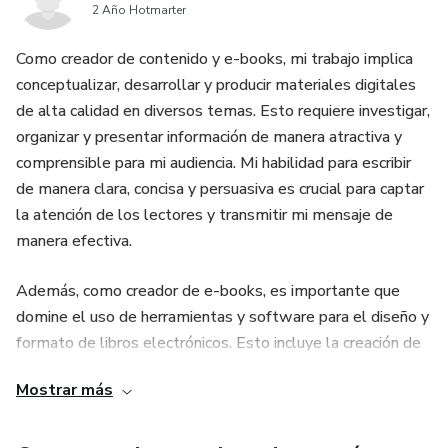
9. Recursos y apoyos para familias y comunidades.
2 Año Hotmarter
10. Perspectivas futuras y compromiso continuo.
Como creador de contenido y e-books, mi trabajo implica
conceptualizar, desarrollar y producir materiales digitales
11. Reflexiones y conclusiones.
de alta calidad en diversos temas. Esto requiere investigar,
organizar y presentar información de manera atractiva y
comprensible para mi audiencia. Mi habilidad para escribir
de manera clara, concisa y persuasiva es crucial para captar
la atención de los lectores y transmitir mi mensaje de
manera efectiva.
Además, como creador de e-books, es importante que
domine el uso de herramientas y software para el diseño y
formato de libros electrónicos. Esto incluye la creación de
diseños atractivos, el uso de imágenes y gráficos
Mostrar más
relevantes, y la optimización del formato para diferentes
dispositivos y plataformas de lectura.