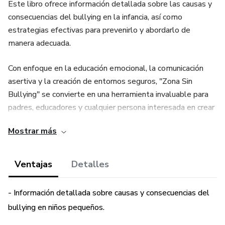
Este libro ofrece información detallada sobre las causas y
consecuencias del bullying en la infancia, así como
estrategias efectivas para prevenirlo y abordarlo de
manera adecuada.
Con enfoque en la educación emocional, la comunicación
asertiva y la creación de entornos seguros, "Zona Sin
Bullying" se convierte en una herramienta invaluable para
padres, educadores y cualquier persona interesada en crear
un ambiente escolar libre de acoso y promover relaciones
Mostrar más
saludables entre los niños.
-- Contenido --
Ventajas
Detalles
1. Introducción al bullying en niños pequeños.
- Información detallada sobre causas y consecuencias del
bullying en niños pequeños.
2. Factores de riesgo y causas del bullying en edades
preescolares.