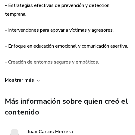
- Estrategias efectivas de prevención y detección
3. Impacto emocional del bullying en niños menores de 5
temprana.
años.
- Intervenciones para apoyar a víctimas y agresores.
4. Estrategias de prevención en entornos educativos y
familiares.
- Enfoque en educación emocional y comunicación asertiva.
5. Detección temprana del bullying en niños preescolares.
- Creación de entornos seguros y empáticos.
6. Intervenciones efectivas para apoyar a víctimas y
- Promoción de relaciones saludables entre los niños.
Mostrar más
agresores.
- Recursos y apoyos para familias y comunidades.
7. Bullying cibernético en niños pequeños: Retos y
Más información sobre quien creó el
soluciones.
- Compromiso continuo y reflexiones para abordar el
contenido
bullying de manera proactiva.
8. Promoción de entornos seguros y empáticos.
Juan Carlos Herrera