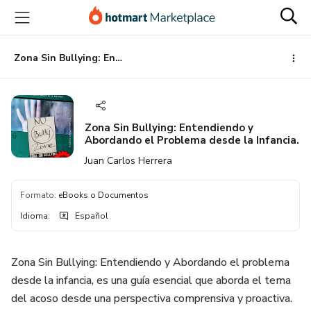
Ir
Ir
Ir
al
a
al
contenido
la
pie
principal
página
de
Zona Sin Bullying: Entendiendo y Abordando el Problema desde la Infancia.
de
página
pago
Zona Sin Bullying: Entendiendo y
Abordando el Problema desde la Infancia.
Juan Carlos Herrera
Formato
:
eBooks o Documentos
Idioma
:
Español
Zona Sin Bullying: Entendiendo y Abordando el problema
desde la infancia, es una guía esencial que aborda el tema
del acoso desde una perspectiva comprensiva y proactiva.