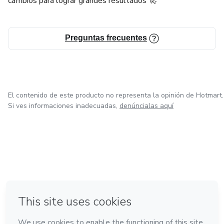
cambios para lograr grandes resultados 🚀
Quieres disfrutar mientras te ejercitas
Preguntas frecuentes
🚀 Empieza hoy
No necesitas equipos, ni experiencia…
El contenido de este producto no representa la opinión de Hotmart.
solo ganas de empezar 💃
Si ves informaciones inadecuadas,
denúncialas aquí
Transforma tu rutina, cuida tu salud y siéntete mejor
contigo misma desde casa.
en Ciudad de México
en Bogotá
en Amsterdam
en Madrid
en Belo Horizonte
Hecho con
❤