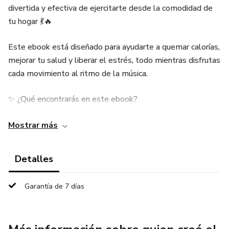
divertida y efectiva de ejercitarte desde la comodidad de
tu hogar 💃🔥
Este ebook está diseñado para ayudarte a quemar calorías,
mejorar tu salud y liberar el estrés, todo mientras disfrutas
cada movimiento al ritmo de la música.
✨ ¿Qué encontrarás en este ebook?
Rutinas de zumba fáciles de seguir
Mostrar más
Ejercicios pensados para hacer en casa
Detalles
Recomendaciones para mantener la constancia
Garantía de 7 días
Tips para mejorar tu energía y bienestar
💛 Beneficios