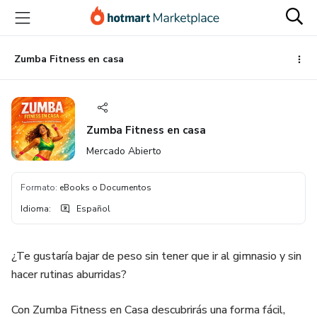
Ir
Ir
Ir
al
a
al
contenido
la
pie
principal
página
de
Zumba Fitness en casa
de
página
pago
Zumba Fitness en casa
Mercado Abierto
Formato
:
eBooks o Documentos
Idioma
:
Español
¿Te gustaría bajar de peso sin tener que ir al gimnasio y sin
hacer rutinas aburridas?
Con Zumba Fitness en Casa descubrirás una forma fácil,