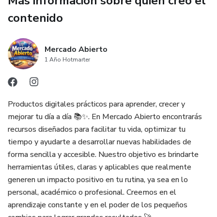
Más información sobre quien creó el
contenido
Bajar de peso de forma divertida
Mejorar tu condición física
Mercado Abierto
1 Año Hotmarter
Reducir el estrés y la ansiedad
Sentirte más activa y con mejor ánimo
Productos digitales prácticos para aprender, crecer y
mejorar tu día a día 📚✨. En Mercado Abierto encontrarás
No necesitas experiencia previa
recursos diseñados para facilitar tu vida, optimizar tu
tiempo y ayudarte a desarrollar nuevas habilidades de
🏠 Ideal para ti si:
forma sencilla y accesible. Nuestro objetivo es brindarte
herramientas útiles, claras y aplicables que realmente
No tienes tiempo para ir al gimnasio
generen un impacto positivo en tu rutina, ya sea en lo
Te cuesta mantener la disciplina
personal, académico o profesional. Creemos en el
aprendizaje constante y en el poder de los pequeños
Buscas algo práctico y desde casa