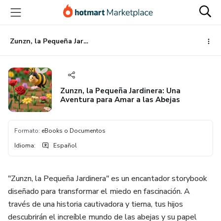
Ir
Ir
Ir
al
a
al
contenido
la
pie
principal
página
de
Zunzn, la Pequeña Jardinera: Una Aventura para Amar a las Abejas
de
página
pago
Zunzn, la Pequeña Jardinera: Una
Aventura para Amar a las Abejas
Formato
:
eBooks o Documentos
Idioma
:
Español
​"Zunzn, la Pequeña Jardinera" es un encantador storybook
diseñado para transformar el miedo en fascinación. A
través de una historia cautivadora y tierna, tus hijos
descubrirán el increíble mundo de las abejas y su papel