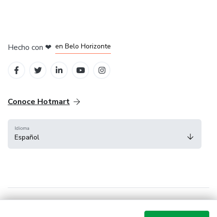
en Ciudad de México
en Bogotá
en Amsterdam
en Madrid
en Belo Horizonte
Hecho con
❤
Conoce Hotmart
Idioma
Español
FAQ
Términos
Privacidad
Cookies