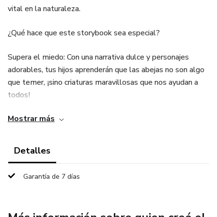
vital en la naturaleza.
​¿Qué hace que este storybook sea especial?
​Supera el miedo: Con una narrativa dulce y personajes
adorables, tus hijos aprenderán que las abejas no son algo
que temer, ¡sino criaturas maravillosas que nos ayudan a
todos!
Mostrar más
​Educación divertida: Enseña a tus pequeños sobre la
polinización, la importancia de las flores y cómo cada
pequeña abeja contribuye a un mundo más verde y
Detalles
saludable.
Garantía de 7 días
​Estilo único: Disfruta de una experiencia visual inspirada en
la animación stop motion con plastilina, que da vida a la
historia con un encanto artesanal y vibrante.