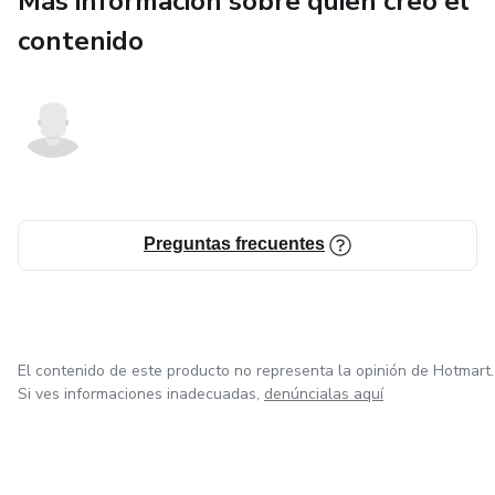
Más información sobre quien creó el
​Mensaje positivo: Fomenta el respeto por la naturaleza y
contenido
la curiosidad por el mundo que nos rodea, inculcando
valores de cuidado y aprecio por el medio ambiente.
​Para todas las edades: Aunque está pensado para los más
pequeños, su mensaje universal y su estilo visual lo hacen
atractivo para toda la familia.
Preguntas frecuentes
El contenido de este producto no representa la opinión de Hotmart.
Si ves informaciones inadecuadas,
denúncialas aquí