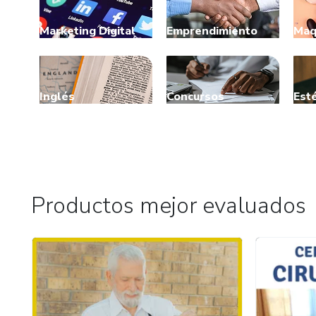
Marketing Digital
Emprendimiento
Maq
Inglés
Concursos
Esté
Productos mejor evaluados