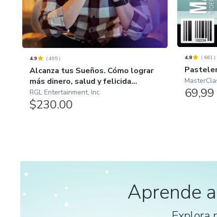
4.8
(
661
)
4.9
(
495
)
Pasteler
Alcanza tus Sueños. Cómo lograr
MasterCla
más dinero, salud y felicida...
69,99
RGL Entertainment, Inc
$230.00
Aprende a
Explora 