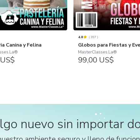
4.8
(
397
)
ia Canina y Felina
Globos para Fiestas y Ev
sses.La®
MasterClasses.La®
 US$
99,00 US$
lgo nuevo sin importar do
nuestro ambiente seguro y lleno de funcion