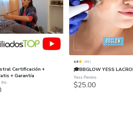
4.8
(
86
)
stral Certificación +
🎓BBGLOW YESS LACRO
atis + Garantía
Yess Penino
 Inc.
$25.00
0