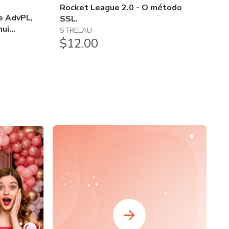
5.
Rocket League 2.0 - O método
e AdvPL,
S
SSL.
i...
Pr
STRELAU
$
$12.00