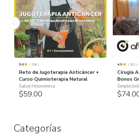
5.0
(
154
)
4.9
(
301
)
Reto de Jugoterapia Anticáncer +
Cirugía A
Curso Quimioterapia Natural
Bonos Gr
Salud Holonómica
Simpleclick
$59.00
$74.0
Categorías