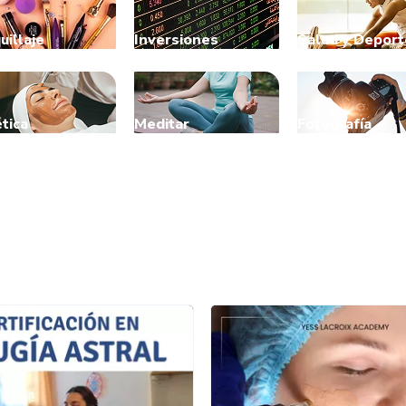
uillaje
Inversiones
Salud y Deport
tica
Meditar
Fotografía