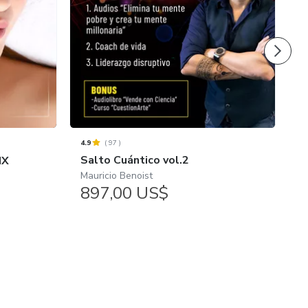
4.9
(
97
)
4.
Salto Cuántico vol.2
I
IX
Mauricio Benoist
L
897,00 US$
$