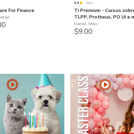
5.0
(
106
)
ure For Finance
Ti Premium - Cursos sobr
TLPP, Protheus, PO UI e mu
margo
00
Daniel Atilio
$9.00