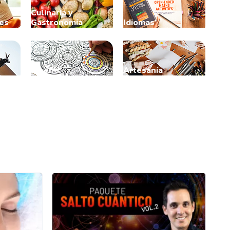
Culinaria y
es
Gastronomía
Idiomas
Diseño
Artesanía