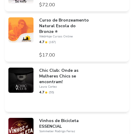
$72.00
Curso de Bronzeamento
Natural Escola do
Bronze ⭐
WebHoje Cursos Online
4.7
(
167
)
$17.00
Chic Club: Onde as
Mulheres Chics se
encontram!
Laura Cortez
4.7
(
55
)
Vinhos de Bicicleta
ESSENCIAL
Sommelier Rodrigo Ferraz