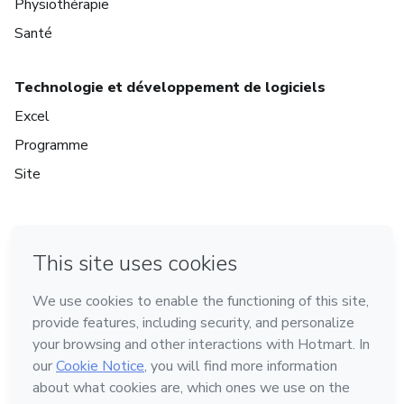
Physiothérapie
Santé
Technologie et développement de logiciels
Excel
Programme
Site
à Mexico
à Bogotá
à Amsterdam
à Madrid
à Belo Horizonte
Fait avec
❤
Découvrez Hotmart