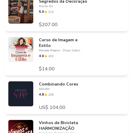
Segredos da Decoração
Murilo Gil
5.0
(
21
)
$207.00
Curso de Imagem e
Estilo
Marcela Ribeiro - Divas Colors
4.6
(
43
)
$14.00
Combinando Cores
NEUEN
4.8
(
25
)
US$ 104,00
Vinhos de Bicicleta
HARMONIZAÇÃO