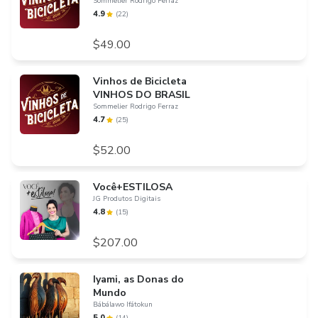
Sommelier Rodrigo Ferraz
4.9
(
22
)
$49.00
Vinhos de Bicicleta
VINHOS DO BRASIL
Sommelier Rodrigo Ferraz
4.7
(
25
)
$52.00
Você+ESTILOSA
JG Produtos Digitais
4.8
(
15
)
$207.00
Iyami, as Donas do
Mundo
Bábálawo Ifátokun
5.0