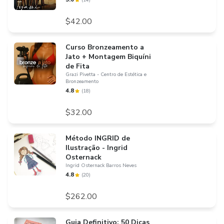
(
14
)
$42.00
Curso Bronzeamento a
Jato + Montagem Biquíni
de Fita
Grazi Pivetta - Centro de Estética e
Bronzeamento
4.8
(
18
)
$32.00
Método INGRID de
Ilustração - Ingrid
Osternack
Ingrid Osternack Barros Neves
4.8
(
20
)
$262.00
Guia Definitivo: 50 Dicas