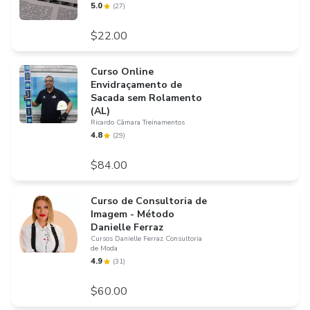
5.0
(
27
)
$22.00
Curso Online
Envidraçamento de
Sacada sem Rolamento
(AL)
Ricardo Câmara Treinamentos
4.8
(
29
)
$84.00
Curso de Consultoria de
Imagem - Método
Danielle Ferraz
Cursos Danielle Ferraz Consultoria
de Moda
4.9
(
31
)
$60.00