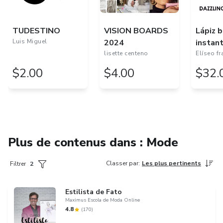
TUDESTINO
VISION BOARDS
Lápiz 
Luis Miguel
2024
instan
lisette centeno
Elíseo f
$2.00
$4.00
$32.
Plus de contenus dans : Mode
Classer par
:
Les plus pertinents
Filtrer
2
Estilista de Fato
Maximus Escola de Moda Online
4.8
(
170
)