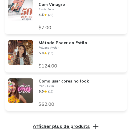
Com Vinagre
Flávia Ferrari
4.6
(
23
)
$7.00
Método Poder do Estilo
Polliana Avelar
5.0
(
13
)
$124.00
Como usar cores no look
Manu Evlin
5.0
(
12
)
$62.00
Afficher plus de produits