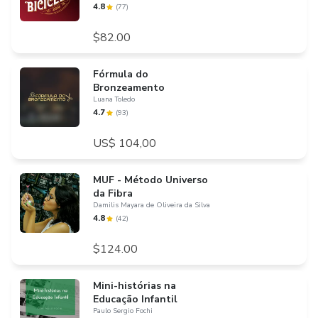
4.8
(
77
)
$82.00
Fórmula do
Bronzeamento
Luana Toledo
4.7
(
93
)
US$ 104,00
MUF - Método Universo
da Fibra
Damilis Mayara de Oliveira da Silva
4.8
(
42
)
$124.00
Mini-histórias na
Educação Infantil
Paulo Sergio Fochi