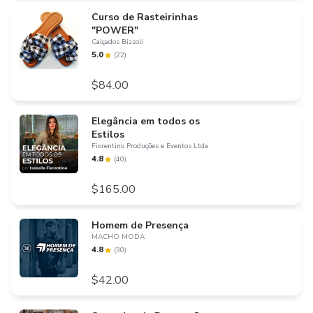
Curso de Rasteirinhas
"POWER"
Calçados Bizzoli
5.0
(
22
)
$84.00
Elegância em todos os
Estilos
Fiorentino Produções e Eventos Ltda
4.8
(
40
)
$165.00
Homem de Presença
MACHO MODA
4.8
(
30
)
$42.00