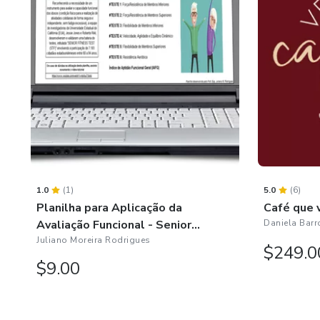
1.0
(1)
5.0
(6)
Planilha para Aplicação da
Café que 
Avaliação Funcional - Senior
Daniela Barr
Fitness Test - 3.0
Juliano Moreira Rodrigues
$249.0
$9.00