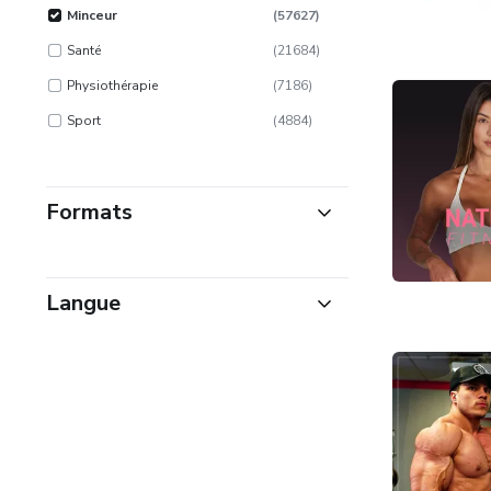
Minceur
(
57627
)
Santé
(
21684
)
Physiothérapie
(
7186
)
Sport
(
4884
)
Formats
Cours en ligne et Services d'Abonnement
(
29944
)
e-Books ou Documents
(
58161
)
Langue
Logiciels à télécharger
(
218
)
Portugais
(
79295
)
Modèles, Codes-source
(
1547
)
Anglais
(
63
)
Espagnol
(
11965
)