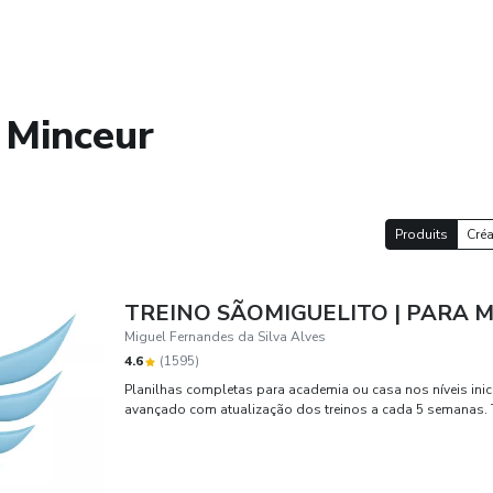
 Minceur
Produits
Créa
TREINO SÃOMIGUELITO | PARA 
Miguel Fernandes da Silva Alves
4.6
(
1595
)
Planilhas completas para academia ou casa nos níveis inici
avançado com atualização dos treinos a cada 5 semanas. T
mais rápidos e de alto gasto calórico), 3D (para quem trei
gestantes, práticas de Yoga e eventuais Projetos com dieta.
nutróloga, endócrino e dermato. Toda semana um conteúdo 
Exclusivo para tirar dúvidas sobre os treinos, suporte técn