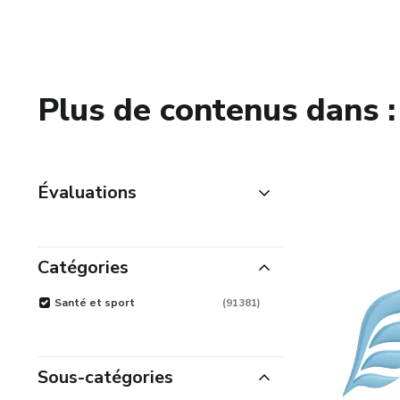
Plus de contenus dans :
Évaluations
Plus grands que 4.5
(
6102
)
Plus grands que 4.0
(
6829
)
Catégories
Plus grands que 3.5
(
7049
)
Santé et sport
(
91381
)
Plus grands que 3.0
(
7533
)
Sous-catégories