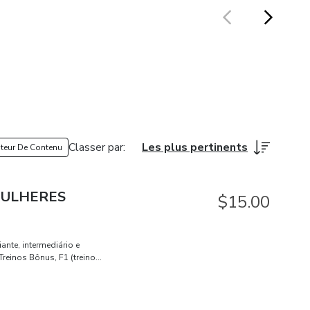
Classer par
:
Les plus pertinents
teur De Contenu
MULHERES
$15.00
ante, intermediário e
reinos Bônus, F1 (treino
na 3x na semana),
 Dicas com nutricionista,
diferente! Suporte
ico via WhatsApp e e-mail,