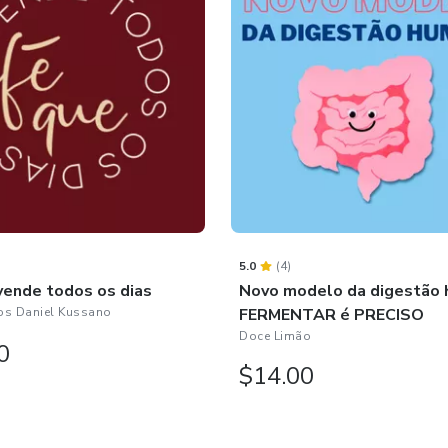
5.0
(4)
vende todos os dias
Novo modelo da digestão 
os Daniel Kussano
FERMENTAR é PRECISO
Doce Limão
0
$14.00