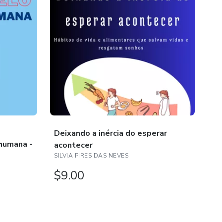
Deixando a inércia do esperar
Em
humana -
acontecer
Ap
SILVIA PIRES DAS NEVES
mã
Jua
$9.00
R