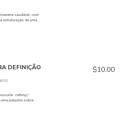
e maneira saudável, com
na estruturação de uma
agens na internet,
ncia no mundo fitness.
e os macro e
 funções em nosso
gicamente para atingir
isiológicas e ensina a
RA DEFINIÇÃO
$10.00
 não se sobrepõe ao
NESS
uscular: cutting /
 uma palestra sobre
roveitar o tema e conteúdo
era desenvolver um
á abordados no meu livro
ta gente não tem acesso
do no livro online. O