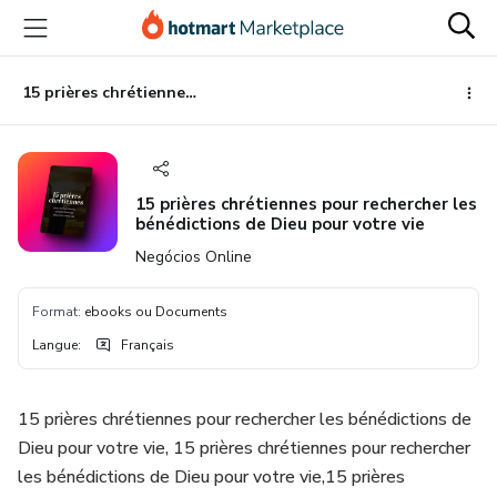
Aller
Procéder
Aller
vers
au
vers
le
paiement
le
contenu
bas
15 prières chrétiennes pour rechercher les bénédictions de Dieu pour votre vie
principal
de
page
15 prières chrétiennes pour rechercher les
bénédictions de Dieu pour votre vie
Negócios Online
Format
:
ebooks ou Documents
Langue
:
Français
15 prières chrétiennes pour rechercher les bénédictions de
Dieu pour votre vie, 15 prières chrétiennes pour rechercher
les bénédictions de Dieu pour votre vie,15 prières