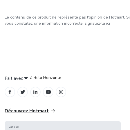
Le contenu de ce produit ne représente pas l'opinion de Hotmart. Si
vous constatez une information incorrecte,
signalez-la ici
à Mexico
à Bogotá
à Amsterdam
à Madrid
à Belo Horizonte
Fait avec
❤
Découvrez Hotmart
Langue