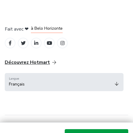
à Mexico
à Bogotá
à Amsterdam
à Madrid
à Belo Horizonte
Fait avec
❤
Découvrez Hotmart
Langue
Français
Centre d'aide
Conditions
Confidentialité
Cookies