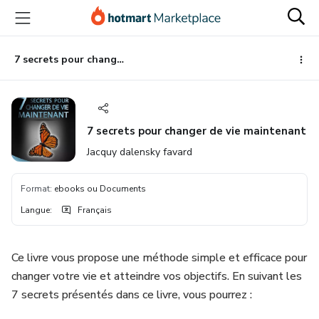
Aller
Procéder
Aller
vers
au
vers
le
paiement
le
contenu
bas
7 secrets pour changer de vie maintenant
principal
de
page
7 secrets pour changer de vie maintenant
Jacquy dalensky favard
Format
:
ebooks ou Documents
Langue
:
Français
Ce livre vous propose une méthode simple et efficace pour
changer votre vie et atteindre vos objectifs. En suivant les
7 secrets présentés dans ce livre, vous pourrez :