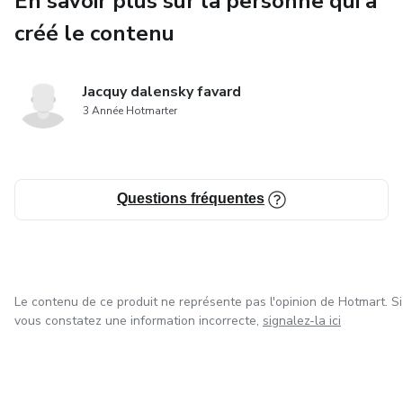
En savoir plus sur la personne qui a
créé le contenu
Le livre "7 secrets pour changer de vie maintenant" vous
offre une approche pratique et inspirante pour transformer
votre vie et atteindre le succès que vous désirez. Si vous
Jacquy dalensky favard
êtes prêt à prendre votre vie en main et à vous lancer dans
3 Année Hotmarter
l'aventure, ce livre est fait pour vous.
Questions fréquentes
Le contenu de ce produit ne représente pas l'opinion de Hotmart. Si
vous constatez une information incorrecte,
signalez-la ici