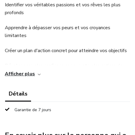
Identifier vos véritables passions et vos rêves les plus
profonds
Apprendre à dépasser vos peurs et vos croyances
limitantes
Créer un plan d'action concret pour atteindre vos objectifs
Développer votre confiance en vous et votre estime de
vous
Afficher plus
Améliorer votre relation aux autres et construire des
Détails
relations saines
Garantie de 7 jours
Apprendre à vous remettre en question et à accepter le
changement
Prendre soin de vous et vivre de manière épanouie