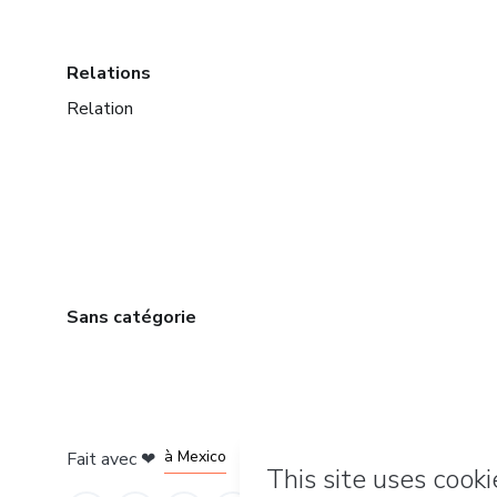
Relations
Relation
Sans catégorie
à Bogotá
à Amsterdam
à Madrid
à Mexico
Fait avec
❤
à Belo Horizonte