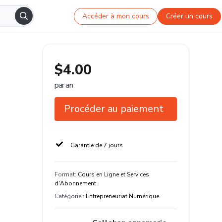
Accéder à mon cours
Créer un cours
$4.00
par an
Procéder au paiement
Garantie de 7 jours
Format
:
Cours en Ligne et Services
d'Abonnement
Catégorie
:
Entrepreneuriat Numérique