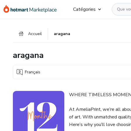
Aller
Procéder
Aller
Catégories
vers
au
vers
le
paiement
le
contenu
bas
Accueil
aragana
principal
de
page
aragana
Français
WHERE TIMELESS MOMENT
At AmeliaPrint, we’re all ab
of art. With unmatched quality
Here’s why you’ll love choosi