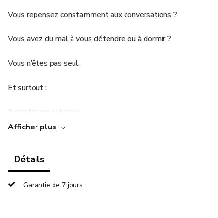
Vous repensez constamment aux conversations ?
Vous avez du mal à vous détendre ou à dormir ?
Vous n’êtes pas seul.
Et surtout :
Il existe une solution.
Afficher plus
Dans ce guide pratique, vous allez apprendre :
Détails
✔ Comment arrêter de trop penser rapidement
✔ Comment calmer votre esprit naturellement
Garantie de 7 jours
✔ Comment réduire l’anxiété et le stress