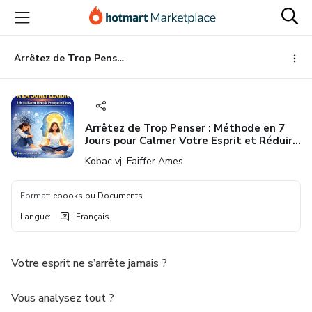
Aller
Procéder
Aller
vers
au
vers
le
paiement
le
contenu
bas
Arrêtez de Trop Penser : Méthode en 7 Jours pour Calmer Votre Esprit et Réduire l’Anxiété
principal
de
page
Arrêtez de Trop Penser : Méthode en 7
Jours pour Calmer Votre Esprit et Réduire
l’Anxiété
Kobac vj. Faiffer Ames
Format
:
ebooks ou Documents
Langue
:
Français
Votre esprit ne s’arrête jamais ?
Vous analysez tout ?