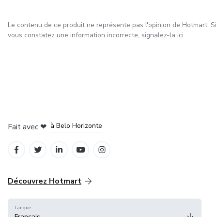
Le contenu de ce produit ne représente pas l'opinion de Hotmart. Si
vous constatez une information incorrecte,
signalez-la ici
à Mexico
à Bogotá
à Amsterdam
à Madrid
à Belo Horizonte
Fait avec
❤
Découvrez Hotmart
Langue
Français