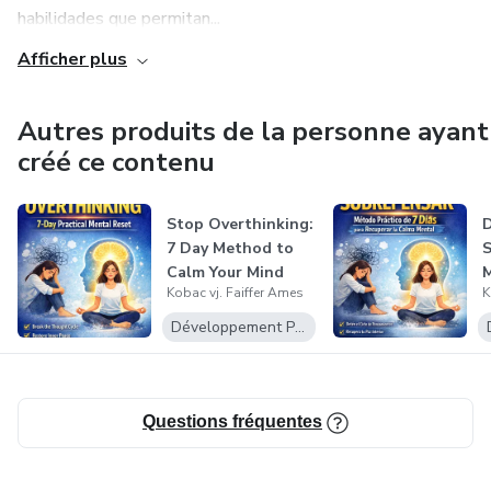
habilidades que permitan...
• Vous souffrez d’anxiété
Afficher plus
• Vous voulez retrouver la paix intérieure
Autres produits de la personne ayant
Imaginez votre vie si :
créé ce contenu
Votre esprit est calme
Stop Overthinking:
D
7 Day Method to
S
Vous pensez clairement
Calm Your Mind
Kobac vj. Faiffer Ames
K
and Reduce...
Vous vous sentez libre
D
Développement Personnel
Vous pouvez commencer maintenant.
Questions fréquentes