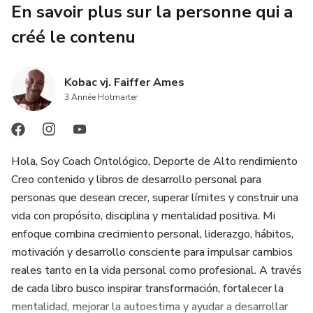
En savoir plus sur la personne qui a
✔ Comment reprendre le contrôle de vos pensées
créé le contenu
✔ Comment retrouver un sommeil paisible
Kobac vj. Faiffer Ames
Inclut un plan pratique complet de 7 jours
3 Année Hotmarter
Ce n’est pas de la théorie.
Hola, Soy Coach Ontológico, Deporte de Alto rendimiento
C’est une méthode étape par étape.
Creo contenido y libros de desarrollo personal para
Vous pouvez commencer aujourd’hui.
personas que desean crecer, superar límites y construir una
vida con propósito, disciplina y mentalidad positiva. Mi
Ce livre est parfait pour vous si :
enfoque combina crecimiento personal, liderazgo, hábitos,
motivación y desarrollo consciente para impulsar cambios
• Vous pensez trop
reales tanto en la vida personal como profesional. A través
de cada libro busco inspirar transformación, fortalecer la
• Vous vous sentez mentalement épuisé
mentalidad, mejorar la autoestima y ayudar a desarrollar