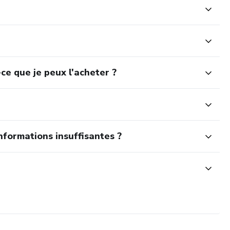
leurs solutions — Chaque erreur expliquée avec sa cause et sa
technique que personne ne maîtrise — Règles anti-adhérence,
la camerounaise, cuisson des filets
ce que je peux l'acheter ?
nformations insuffisantes ?