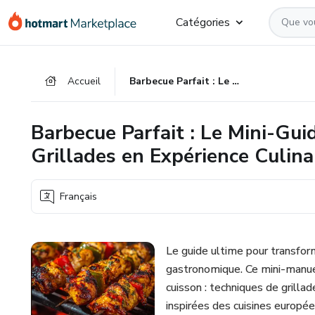
Aller
Procéder
Aller
Catégories
vers
au
vers
le
paiement
le
contenu
bas
Accueil
Barbecue Parfait : Le Mini-Guide qui Transformera vos Grillades en Expérience Culinaire
principal
de
page
Barbecue Parfait : Le Mini-Gui
Grillades en Expérience Culina
Français
Le guide ultime pour transfo
gastronomique. Ce mini-manuel
cuisson : techniques de grilla
inspirées des cuisines europée