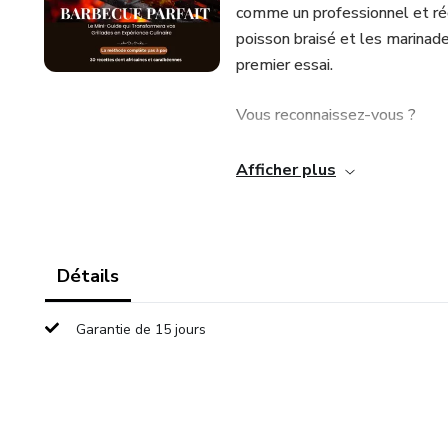
comme un professionnel et ré
poisson braisé et les marinad
premier essai.
Vous reconnaissez-vous ?
1. "Mon poulet est toujours br
Afficher plus
2. "La viande colle à la grille
3. "Mes grillades sont sèches
Détails
décevant."
Garantie de 15 jours
4. "Je ne sais jamais si la via
5. "Les flammes surgissent d'u
6. "Tout le monde attend pend