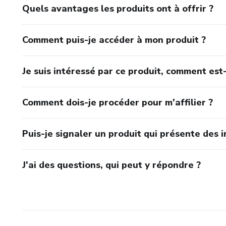
5. Les 10 erreurs fatales et 
Quels avantages les produits ont à offrir ?
solution concrète
6. Grillades de poisson — la 
Comment puis-je accéder à mon produit ?
technique du poisson entier à 
Je suis intéressé par ce produit, comment est-
Comment dois-je procéder pour m'affilier ?
Puis-je signaler un produit qui présente des i
J'ai des questions, qui peut y répondre ?