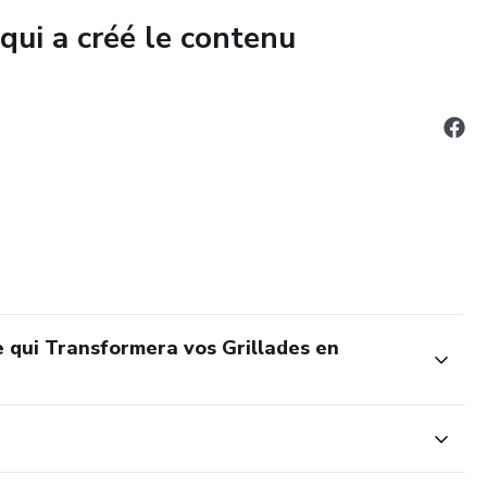
qui a créé le contenu
n — Allumage, évents, deux zones de chaleur, gestion des
te — le secret fondamental — Pourquoi certaines pièces se
 en indirect, et comment créer les deux zones même avec une
cts par aliment — Tableaux de référence complets : steak,
cisses
e qui Transformera vos Grillades en
— tout le goût, zéro erreur — Quand mariner, avec quoi,
e méditerranéenne au Poivre Blanc de Penja et les
ses