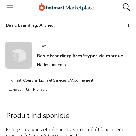
Aller
Procéder
Aller
vers
au
vers
le
paiement
le
contenu
bas
Basic branding: Archétypes de marque
principal
de
page
Basic branding: Archétypes de marque
Nadine mnemoi
Format
:
Cours en Ligne et Services d'Abonnement
Langue
:
Français
Produit indisponible
Enregistrez-vous et démontrez votre intérêt à acheter des
produits à l'auteur(e) de ce cours !