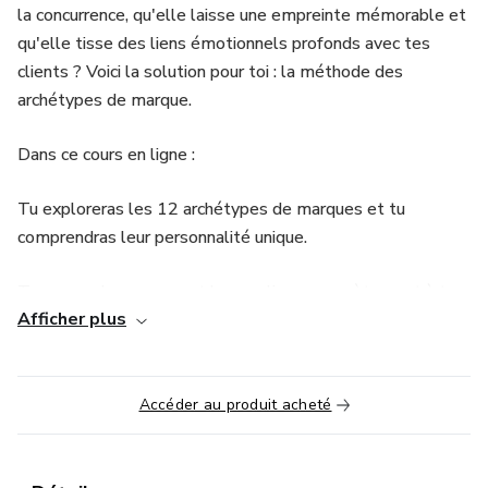
la concurrence, qu'elle laisse une empreinte mémorable et
qu'elle tisse des liens émotionnels profonds avec tes
clients ? Voici la solution pour toi : la méthode des
archétypes de marque.
Dans ce cours en ligne :
Tu exploreras les 12 archétypes de marques et tu
comprendras leur personnalité unique.
Tu apprendras comment les appliquer concrètement à ta
Afficher plus
propre marque.
Ce cours a été spécialement conçu pour les personnes qui
ont un emploi du temps chargé mais qui recherchent avant
Accéder au produit acheté
tout la simplicité, l'efficacité, et des résultats concrets
pour leur marque.