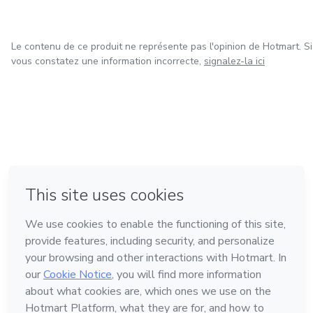
Le contenu de ce produit ne représente pas l'opinion de Hotmart. Si
vous constatez une information incorrecte,
signalez-la ici
à Mexico
à Bogotá
à Amsterdam
à Madrid
à Belo Horizonte
Fait avec
❤
Découvrez Hotmart
Langue