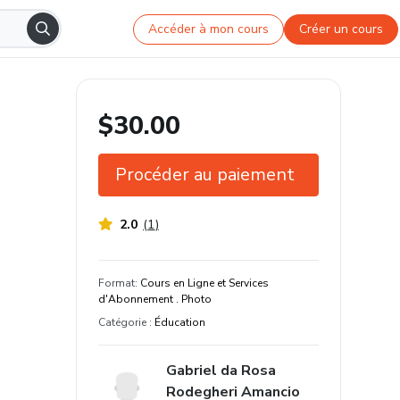
Accéder à mon cours
Créer un cours
$30.00
Procéder au paiement
2.0
(
1
)
Garantie de 7 jours
Étudiez à votre façon et sur n'importe
Format
:
Cours en Ligne et Services
quel appareil
d'Abonnement . Photo
Catégorie
:
Éducation
40% d'évaluations positives
Gabriel da Rosa
Rodegheri Amancio