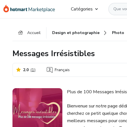
Aller
Procéder
Aller
Catégories
vers
au
vers
le
paiement
le
contenu
bas
Accueil
Design et photographie
Photo
principal
de
page
Messages Irrésistibles
2.0
(
1
)
Français
Plus de 100 Messages Irrésis
Bienvenue sur notre page dédi
cherchez ce petit quelque cho
meilleurs messages pour conqu