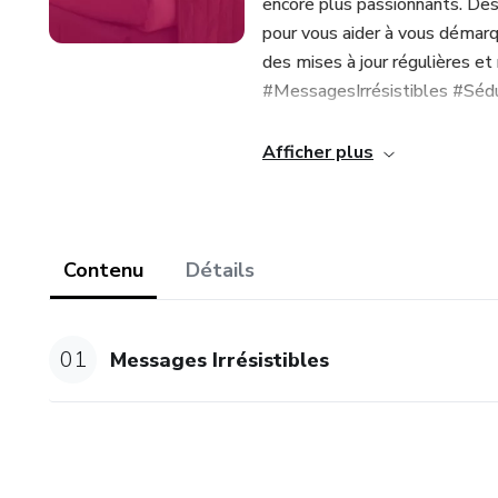
encore plus passionnants. De
pour vous aider à vous démarq
des mises à jour régulières et n
#MessagesIrrésistibles #Séd
Afficher plus
Contenu
Détails
01
Messages Irrésistibles