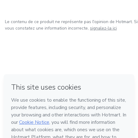
psicoterapeuta iria se preocupar na realidade com você, e o
seu desenvolvimento psicoterapêutico .
Le contenu de ce produit ne représente pas l'opinion de Hotmart. Si
Os tipos de questões, e interpelações, que um verdadeiro
vous constatez une information incorrecte,
signalez-la ici
psicoterapeuta faria no consultório clínico particular !
à Mexico
à Bogotá
à Amsterdam
à Madrid
à Belo Horizonte
Fait avec
❤
Découvrez Hotmart