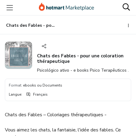
Aller
Procéder
Aller
vers
au
vers
le
paiement
le
contenu
bas
Chats des Fables - pour une coloration thérapeutique
principal
de
page
Chats des Fables - pour une coloration
thérapeutique
Psicológico ativo - e books Psico Terapêuticos .
Format
:
ebooks ou Documents
Langue
:
Français
Chats des Fables – Coloriages thérapeutiques -
Vous aimez les chats, la fantaisie, l'idée des fables. Ce