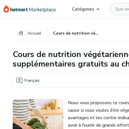
Aller
Procéder
Aller
Catégories
vers
au
vers
le
paiement
le
contenu
bas
Accueil
Cours de nutrition végétarienne et végétalienne (2 cours supplémentaires gratuits au choix) ID-17-FRA
principal
de
page
Cours de nutrition végétarienn
supplémentaires gratuits au c
Français
Nous vous proposons ce cours 
cause si vous voulez être végé
avantages et les contre-indic
avoir à fournir de grands effort