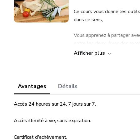
Ce cours vous donne les outil
dans ce sens,
Vous apprenez à partager avec
entre les deux. Avec des rece
de créer des repas délicieux e
Afficher plus
La question de savoir si nous
manger de la viande fait aujou
plus en plus clairement que 
Avantages
Détails
et que nous ne devrions pas 
notre santé, mais aussi pour l
Accès 24 heures sur 24, 7 jours sur 7.
(eau, terre, pollution, déchets
nous devons manger moins de v
Accès illimité à vie, sans expiration.
nous en consommons plus que 
Certificat d'achèvement.