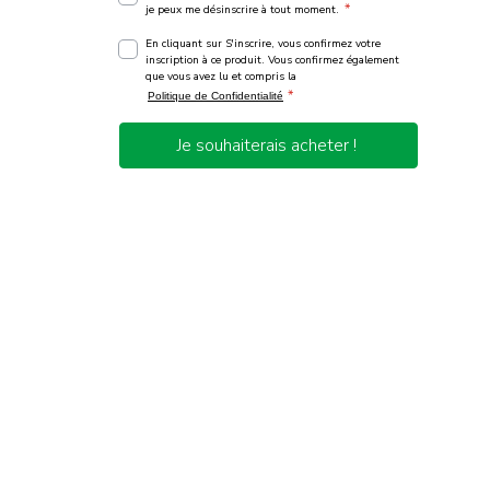
*
je peux me désinscrire à tout moment.
En cliquant sur S'inscrire, vous confirmez votre
inscription à ce produit. Vous confirmez également
que vous avez lu et compris la
*
Politique de Confidentialité
Je souhaiterais acheter !