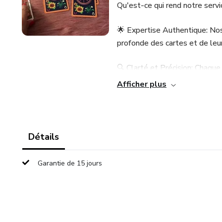
Qu'est-ce qui rend notre servic
🌟 Expertise Authentique: No
profonde des cartes et de leur 
🔍 Clarté et Précision: Chaque
aux détails, vous fournissant 
Afficher plus
🤝 Confidentialité et Confianc
sessions de voyance sont tot
en toute confiance.
Détails
Comment ça marche ?
Garantie de 15 jours
🔮 Appelez le 01 75 75 44 89 
tarologues.
🔮 Posez vos questions et par