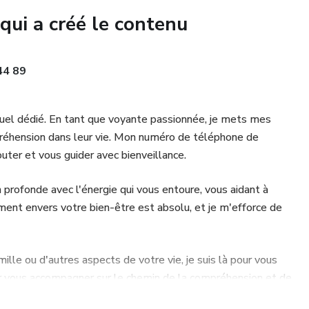
qui a créé le contenu
er vers la clarté et la sérénité.
e de Tarot Téléphonique ?
44 89
orte l'heure ou le lieu, notre ligne est ouverte pour vous
 en avez le plus besoin.
ituel dédié. En tant que voyante passionnée, je mets mes
mpréhension dans leur vie. Mon numéro de téléphone de
ées d'expérience et des milliers de clients satisfaits
uter et vous guider avec bienveillance.
notre service de voyance.
 profonde avec l'énergie qui vous entoure, vous aidant à
ts réguliers louent notre précision et notre empathie, faisant
ent envers votre bien-être est absolu, et je m'efforce de
pour leurs besoins en voyance.
urcir votre chemin. Appelez dès maintenant le 01 75 75 44
mille ou d'autres aspects de votre vie, je suis là pour vous
t fiable qui éclaire votre avenir! 🌟🔮
our vous accompagner sur le chemin de la compréhension et de