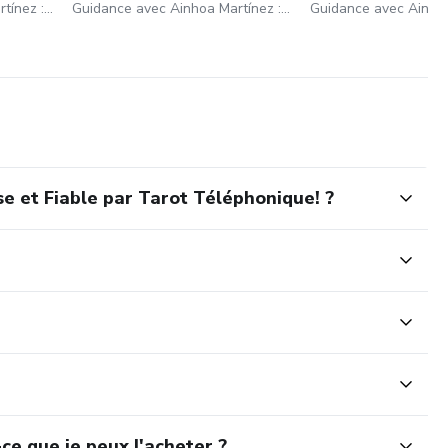
Guidance avec Ainhoa Martínez : 01 75 75 44 89
Guidance avec Ainhoa Martínez : 01 75 75 44 89
e et Fiable par Tarot Téléphonique! ?
ce que je peux l'acheter ?