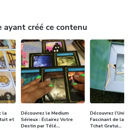
e consultation personnalisée. Ensemble, explorons les
ix intérieure.
e ayant créé ce contenu
c la
Découvrez le Medium
Découvrez l'Unive
tuit et
Sérieux : Éclairez Votre
Fascinant de la V
Destin par Télé...
Tchat Gratui...