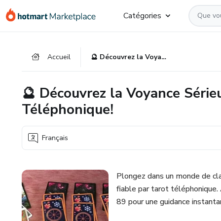
Aller
Procéder
Aller
Catégories
vers
au
vers
le
paiement
le
contenu
bas
Accueil
🔮 Découvrez la Voyance Sérieuse et Fiable par Tarot Téléphonique!
principal
de
page
🔮 Découvrez la Voyance Sérieu
Téléphonique!
Français
Plongez dans un monde de clar
fiable par tarot téléphoniqu
89 pour une guidance instanta