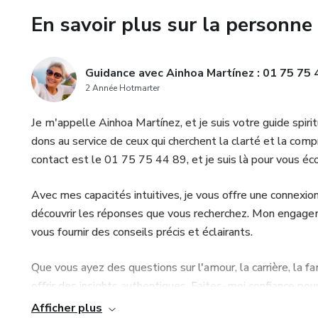
En savoir plus sur la personne 
🔮 Laissez nos cartes vous guid
Pourquoi choisir notre servic
Guidance avec Ainhoa Martínez : 01 75 75 
2 Année Hotmarter
📞 Accessibilité 24/7: Peu imp
offrir une guidance quand vous
Je m'appelle Ainhoa Martínez, et je suis votre guide spir
dons au service de ceux qui cherchent la clarté et la co
🌟 Fiabilité éprouvée: Des ann
contact est le 01 75 75 44 89, et je suis là pour vous éco
témoignent de l'efficacité de 
Avec mes capacités intuitives, je vous offre une connexion
💬 Retours Positifs: Nos clien
découvrir les réponses que vous recherchez. Mon engagem
de nous un choix de confiance 
vous fournir des conseils précis et éclairants.
Ne laissez pas le doute obsc
Que vous ayez des questions sur l'amour, la carrière, la fa
89 pour une voyance sérieuse e
offrir des insights authentiques. Faites-moi confiance p
la sérénité.
Afficher plus