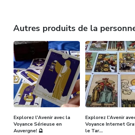
N'hésitez pas à me contacter au 01 75 75 44 89 pour un
mystères de votre avenir et façonnons un chemin vers la pa
Autres produits de la personn
Explorez l'Avenir avec la
Explorez l'Avenir ave
Voyance Sérieuse en
Voyance Internet Gra
Auvergne! 🔮
le Tar...