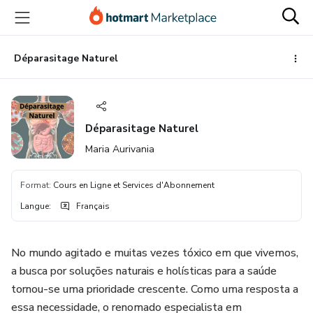
Aller
Procéder
Aller
vers
au
vers
le
paiement
le
contenu
bas
Déparasitage Naturel
principal
de
page
Déparasitage Naturel
Maria Aurivania
Format
:
Cours en Ligne et Services d'Abonnement
Langue
:
Français
No mundo agitado e muitas vezes tóxico em que vivemos,
a busca por soluções naturais e holísticas para a saúde
tornou-se uma prioridade crescente. Como uma resposta a
essa necessidade, o renomado especialista em