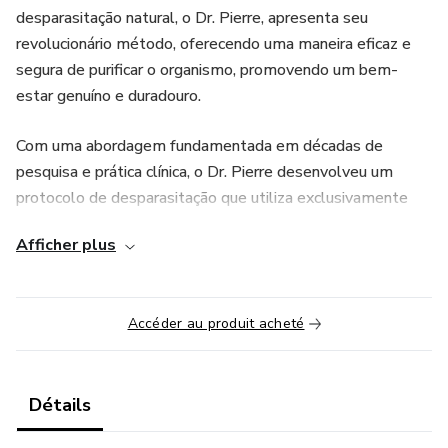
desparasitação natural, o Dr. Pierre, apresenta seu
revolucionário método, oferecendo uma maneira eficaz e
segura de purificar o organismo, promovendo um bem-
estar genuíno e duradouro.
Com uma abordagem fundamentada em décadas de
pesquisa e prática clínica, o Dr. Pierre desenvolveu um
protocolo de desparasitação que utiliza exclusivamente
ingredientes naturais, cuidadosamente selecionados por
Afficher plus
suas propriedades desintoxicantes e restauradoras. Cada
elemento é escolhido com base em seu potencial para
eliminar suavemente as toxinas e parasitas indesejados do
Accéder au produit acheté
corpo, enquanto nutre e fortalece os sistemas internos.
O cerne do método do Dr. Pierre reside na compreensão
profunda da interconexão entre a saúde intestinal e o bem-
Détails
estar geral. Ao abordar as causas subjacentes das doenças,