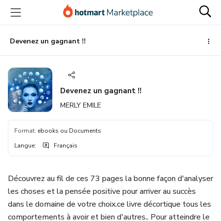
Aller
Procéder
Aller
vers
au
vers
le
paiement
le
contenu
bas
Devenez un gagnant !!
principal
de
page
Devenez un gagnant !!
MERLY EMILE
Format
:
ebooks ou Documents
Langue
:
Français
Découvrez au fil de ces 73 pages la bonne façon d'analyser
les choses et la pensée positive pour arriver au succès
dans le domaine de votre choix.ce livre décortique tous les
comportements à avoir et bien d'autres.. Pour atteindre le