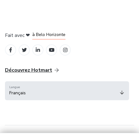
à Mexico
à Bogotá
à Amsterdam
à Madrid
à Belo Horizonte
Fait avec
❤
Découvrez Hotmart
Langue
Français