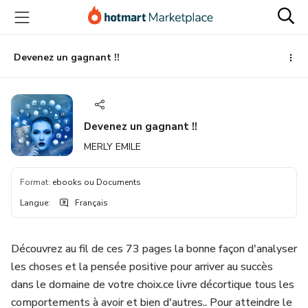
Aller
Procéder
Aller
vers
au
vers
le
paiement
le
contenu
bas
Devenez un gagnant !!
principal
de
page
Devenez un gagnant !!
MERLY EMILE
Format
:
ebooks ou Documents
Langue
:
Français
Découvrez au fil de ces 73 pages la bonne façon d'analyser
les choses et la pensée positive pour arriver au succès
dans le domaine de votre choix.ce livre décortique tous les
comportements à avoir et bien d'autres.. Pour atteindre le