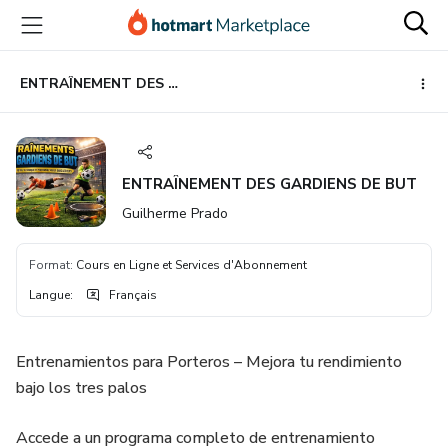
Aller
Procéder
Aller
vers
au
vers
le
paiement
le
contenu
bas
ENTRAÎNEMENT DES GARDIENS DE BUT
principal
de
page
ENTRAÎNEMENT DES GARDIENS DE BUT
Guilherme Prado
Format
:
Cours en Ligne et Services d'Abonnement
Langue
:
Français
Entrenamientos para Porteros – Mejora tu rendimiento
bajo los tres palos
Accede a un programa completo de entrenamiento