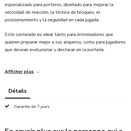
especializado para porteros, diseñado para mejorar la
velocidad de reacción, la técnica de bloqueo, el
posicionamiento y la seguridad en cada jugada.
Este contenido es ideal tanto para entrenadores que
quieren preparar mejor a sus arqueros, como para jugadores
que desean evolucionar y destacar en la portería.
✅ Ejercicios de reflejos y reacción
Afficher plus
✅ Técnicas de atajada y blocaje
Détails
✅ Posicionamiento dentro del área
Garantie de 7 jours
✅ Salidas rápidas y juego con los pies
✅ Entrenamientos físicos específicos para porteros