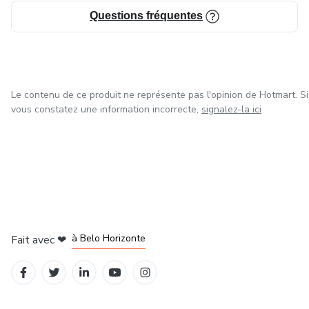
Questions fréquentes
Le contenu de ce produit ne représente pas l'opinion de Hotmart. Si
vous constatez une information incorrecte,
signalez-la ici
à Mexico
à Bogotá
à Amsterdam
à Madrid
à Belo Horizonte
Fait avec
❤