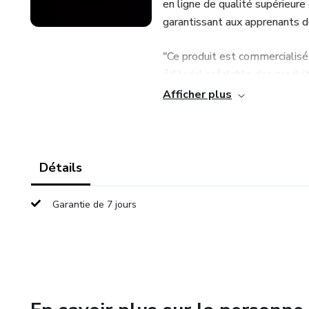
en ligne de qualité supérieure
garantissant aux apprenants d
"Ce produit est commercialisé
éditorial préalable des produit
les produisent. L'existence d'u
Afficher plus
peut être considérée comme un
cas. En l'achetant, l'acheteur 
conditions et politiques de H
ne soit effectué."
Détails
(Lien vers la pièce jointe dans
Garantie de 7 jours