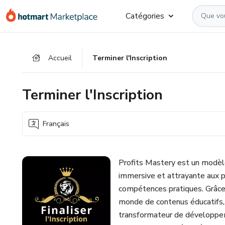
Aller
Procéder
Aller
Catégories
vers
au
vers
le
paiement
le
contenu
bas
Accueil
Terminer l'Inscription
principal
de
page
Terminer l'Inscription
Français
Profits Mastery est un modèle
immersive et attrayante aux p
compétences pratiques. Grâce
monde de contenus éducatifs,
transformateur de développem