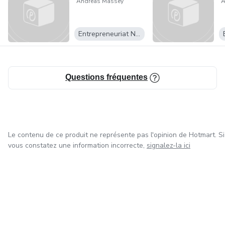
Andreas Massey
A
Entrepreneuriat Numérique
Questions fréquentes
Le contenu de ce produit ne représente pas l'opinion de Hotmart. Si
vous constatez une information incorrecte,
signalez-la ici