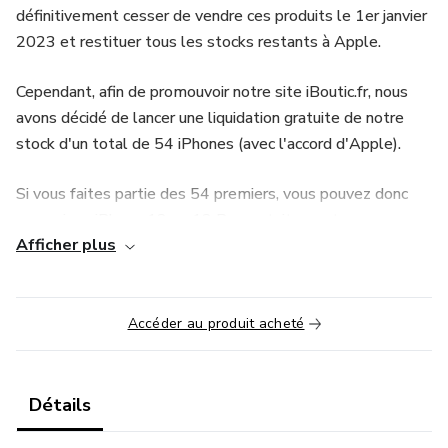
définitivement cesser de vendre ces produits le 1er janvier
2023 et restituer tous les stocks restants à Apple.
Cependant, afin de promouvoir notre site iBoutic.fr, nous
avons décidé de lancer une liquidation gratuite de notre
stock d'un total de 54 iPhones (avec l'accord d'Apple).
Si vous faites partie des 54 premiers, vous pouvez donc
recevoir un iPhone 13 ou 13 Pro gratuitement.
Afficher plus
Vous ne devrez régler que les frais de livraison sécurisée
(4,99€)
Accéder au produit acheté
Une fois votre iPhone reçu nous vous demandons de bien
vouloir partager iBoutic.fr avec vos amis pour nous
remercier 😉
Détails