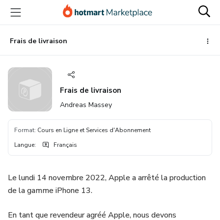
Aller
Procéder
Aller
vers
au
vers
le
paiement
le
contenu
bas
Frais de livraison
principal
de
page
Frais de livraison
Andreas Massey
Format
:
Cours en Ligne et Services d'Abonnement
Langue
:
Français
Le lundi 14 novembre 2022, Apple a arrêté la production
de la gamme iPhone 13.
En tant que revendeur agréé Apple, nous devons