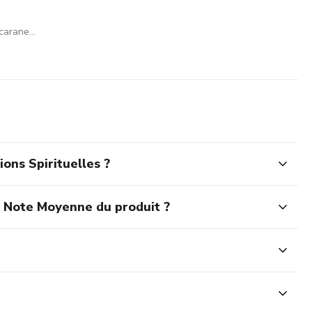
Gabriel Augusto Pinzan Scaranello
ons Spirituelles ?
a Note Moyenne du produit ?