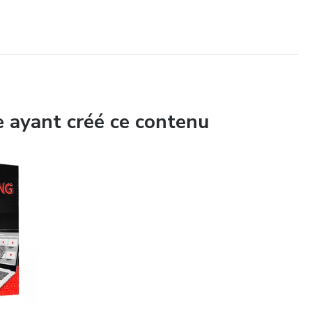
reçois les bonus instantanément.]
e ayant créé ce contenu