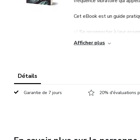
fréquence vibratoire qui appelle
Cet eBook est un guide pratiqu
✅ Se reconnecter à leur esse
Afficher plus
✅ Attirer plus de paix, d'amo
✅ Élever leur énergie même pe
Détails
✅ Briser les schémas négatifs
Garantie de 7 jours
20% d'évaluations p
🎁 Et ce n'est pas tout ! En o
✅ Guide pour Créer des Affir
📋 Checklist Quotidienne pour 