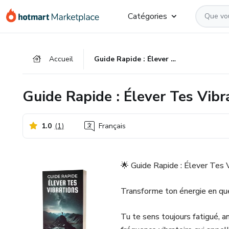
Aller
Procéder
Aller
Catégories
vers
au
vers
le
paiement
le
contenu
bas
Accueil
Guide Rapide : Élever Tes Vibrations Spirituelles
principal
de
page
Guide Rapide : Élever Tes Vibra
1.0
(
1
)
Français
🌟 Guide Rapide : Élever Tes V
Transforme ton énergie en que
Tu te sens toujours fatigué, 