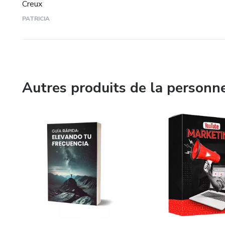
[💳 Obtiens-le maintenant et 
Creux
PATRICIA
Autres produits de la personn