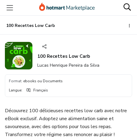
Aller
Procéder
Aller
vers
au
vers
le
paiement
le
contenu
bas
100 Recettes Low Carb
principal
de
page
100 Recettes Low Carb
Lucas Henrique Pereira da Silva
Format
:
ebooks ou Documents
Langue
:
Français
Découvrez 100 délicieuses recettes low carb avec notre
eBook exclusif. Adoptez une alimentation saine et
savoureuse, avec des options pour tous les repas.
Transformez votre régime sans renoncer au plaisir !