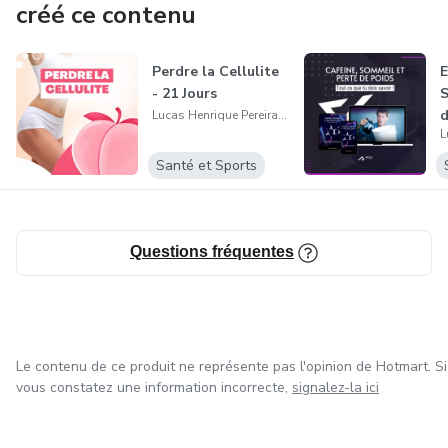
créé ce contenu
Perdre la Cellulite
E
- 21 Jours
S
d
Lucas Henrique Pereira da Silva
Santé et Sports
Questions fréquentes
Le contenu de ce produit ne représente pas l'opinion de Hotmart. Si
vous constatez une information incorrecte,
signalez-la ici