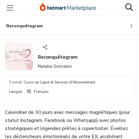
Aller
Procéder
Aller
vers
au
vers
le
paiement
le
contenu
bas
Reconquêtegram
principal
de
page
Reconquêtegram
Natalia Gonzalez
Format
:
Cours en Ligne et Services d'Abonnement
Langue
:
Français
Calendrier de 30 jours avec messages magnétiques (pour
statut Instagram, Facebook ou Whatsapp) avec photos
stratégiques et légendes prêtes à copier/coller. Éveillez
les déclencheurs émotionnels de votre EX, accélérant