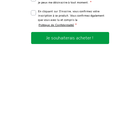
*
je peux me désinscrire à tout moment.
En cliquant sur S'inscrire, vous confirmez votre
inscription à ce produit. Vous confirmez également
que vous avez lu et compris la
*
Politique de Confidentialité
Je souhaiterais acheter !