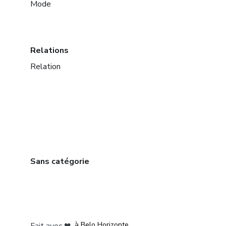
Mode
Relations
Relation
Sans catégorie
à Mexico
à Bogotá
à Amsterdam
à Madrid
à Belo Horizonte