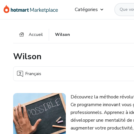
Aller
Procéder
Aller
Catégories
vers
au
vers
le
paiement
le
contenu
bas
Accueil
Wilson
principal
de
page
Wilson
Français
Découvrez la méthode révoluti
Ce programme innovant vous gu
professionnels. Apprenez à ide
développer une mentalité de 
augmenter votre productivité,