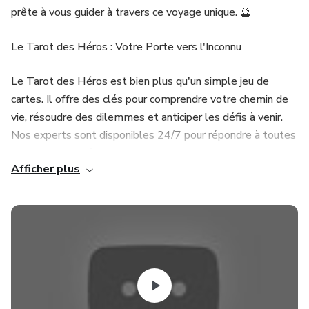
prête à vous guider à travers ce voyage unique. 🔮
Le Tarot des Héros : Votre Porte vers l'Inconnu
Le Tarot des Héros est bien plus qu'un simple jeu de
cartes. Il offre des clés pour comprendre votre chemin de
vie, résoudre des dilemmes et anticiper les défis à venir.
Nos experts sont disponibles 24/7 pour répondre à toutes
vos questions. 🌠
Afficher plus
Le numéro magique pour accéder à notre service est le
suivant : 📞📞📞 01 75 75 44 89 📞📞📞. Quel que soit le
moment où l'envie de consulter un tarologue vous prend,
nous serons là pour vous. Notre équipe est prête à vous
guider à toute heure du jour ou de la nuit. 🌙
Plongez dans le Monde Mystique du Tarot