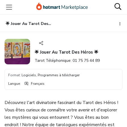
Aller
Procéder
Aller
vers
au
vers
le
paiement
le
contenu
bas
🌟 Jouer Au Tarot Des Héros 🌟
principal
de
page
🌟 Jouer Au Tarot Des Héros 🌟
Tarot Téléphonique: 01 75 75 44 89
Format
:
Logiciels, Programmes à télécharger
Langue
:
Français
Découvrez l'art divinatoire fascinant du Tarot des Héros !
Vous êtes curieux de connaître votre avenir et d'explorer
les mystères qui vous entourent ? Vous êtes au bon
endroit ! Notre équipe de tarologues expérimentés est