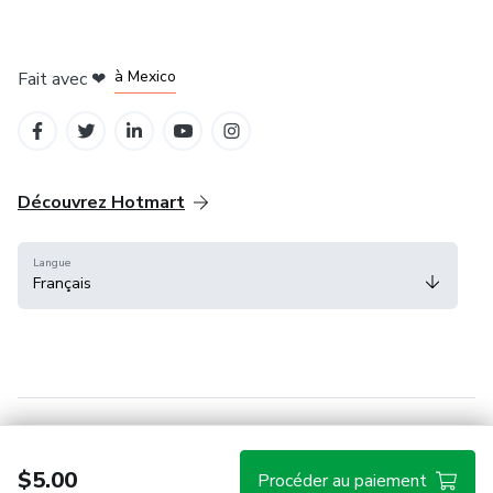
à Bogotá
à Amsterdam
à Madrid
à Mexico
Fait avec
❤
à Belo Horizonte
Découvrez Hotmart
Langue
Français
Centre d'aide
Conditions
Confidentialité
Cookies
$5.00
Procéder au paiement