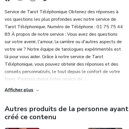
Confidentialité Totale : Vos secrets sont en sécurité avec
nous.
Service de Tarot Téléphonique Obtenez des réponses à
vos questions les plus profondes avec notre service de
Comment ça Fonctionne ?
Tarot Téléphonique. Numéro de Téléphone : 01 75 75 44
89 À propos de notre service : Vous avez des questions
C'est simple ! Appelez le 📞📞📞 01 75 75 44 89 📞📞📞,
sur votre avenir, l'amour, la carrière ou d'autres aspects de
et notre équipe amicale vous guidera à travers le
votre vie ? Notre équipe de tarologues expérimentés est
processus. Vous serez connecté en quelques minutes à un
là pour vous aider. Grâce à notre service de Tarot
tarologue qualifié qui vous accompagnera tout au long de
Téléphonique, vous pouvez obtenir des réponses et des
votre lecture. Préparez-vous à découvrir un monde de
conseils personnalisés, le tout depuis le confort de votre
possibilités. 🌌
foyer. Pourquoi choisir notre service de ...
Afficher plus
Les Témoignages de Nos Clients
Nos clients satisfaits ont trouvé réconfort, sagesse et
Autres produits de la personne ayant
direction grâce au Tarot des Héros. Ne nous croyez pas sur
créé ce contenu
pa