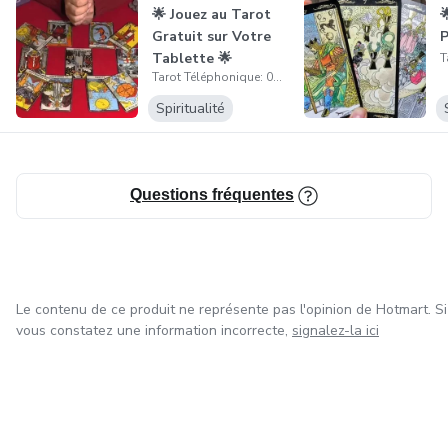
🌟 Jouez au Tarot

Gratuit sur Votre
P
Tablette 🌟
Tarot Téléphonique: 01 75 75 44 89
Spiritualité
Questions fréquentes
Le contenu de ce produit ne représente pas l'opinion de Hotmart. Si
vous constatez une information incorrecte,
signalez-la ici