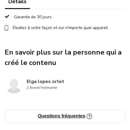
Détails
Pas besoin d’être créatif·ve. Pas besoin d’avoir du temps.
Garantie de 30 jours
Juste 15 minutes par jour pour retrouver la paix, une maille
à la fois.
Étudiez à votre façon et sur n'importe quel appareil
Le crochet devient ton refuge.
En savoir plus sur la personne qui a
Respire. Crée. Retrouve-toi
créé le contenu
Elga lopes ortet
2 Année Hotmarter
Questions fréquentes