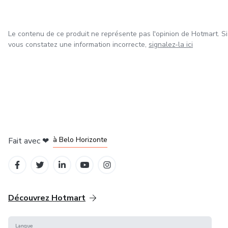
Le contenu de ce produit ne représente pas l'opinion de Hotmart. Si
vous constatez une information incorrecte,
signalez-la ici
à Mexico
à Bogotá
à Amsterdam
à Madrid
à Belo Horizonte
Fait avec
❤
Découvrez Hotmart
Langue