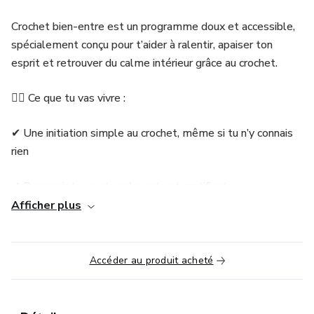
Crochet bien-entre est un programme doux et accessible,
spécialement conçu pour t’aider à ralentir, apaiser ton
esprit et retrouver du calme intérieur grâce au crochet.
🧘‍♀️ Ce que tu vas vivre :
✔ Une initiation simple au crochet, même si tu n’y connais
rien
✔ Des projets courts, relaxants et gratifiants
Afficher plus
✔ Un espace pour te reconnecter à toi-même, loin des
écrans et de la pression
Accéder au produit acheté
✔ Une approche bienveillante, centrée sur ton bien-être
mental