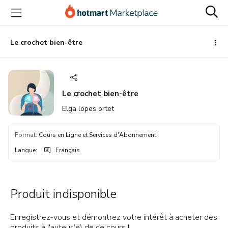
Aller
Procéder
Aller
vers
au
vers
le
paiement
le
contenu
bas
Le crochet bien-être
principal
de
page
Le crochet bien-être
Elga lopes ortet
Format
:
Cours en Ligne et Services d'Abonnement
Langue
:
Français
Produit indisponible
Enregistrez-vous et démontrez votre intérêt à acheter des
produits à l'auteur(e) de ce cours !