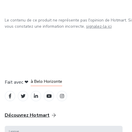
livres numériques
Le contenu de ce produit ne représente pas l'opinion de Hotmart. Si
formation en ligne
vous constatez une information incorrecte,
signalez-la ici
apprendre en ligne
maquillage
beauté
à Mexico
à Bogotá
à Amsterdam
à Madrid
bien-être
à Belo Horizonte
Fait avec
❤
gagner de l’argent en ligne
développement personnel
Découvrez Hotmart
formation digitale
Langue