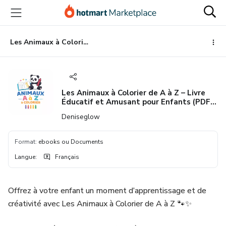
Aller
Procéder
Aller
vers
au
vers
le
paiement
le
contenu
bas
Les Animaux à Colorier de A à Z – Livre Éducatif et Amusant pour Enfants (PDF Imprimable
principal
de
page
Les Animaux à Colorier de A à Z – Livre
Éducatif et Amusant pour Enfants (PDF
Imprimable
Deniseglow
Format
:
ebooks ou Documents
Langue
:
Français
Offrez à votre enfant un moment d’apprentissage et de
créativité avec Les Animaux à Colorier de A à Z 🐾✨