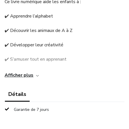
Ce livre numérique aide les enfants à :
✔️ Apprendre l’alphabet
✔️ Découvrir les animaux de A à Z
✔️ Développer leur créativité
✔️ S’amuser tout en apprenant
📥 Format PDF imprimable
Afficher plus
🎨 Idéal pour enfants de 3 à 7 ans
Détails
🏡 Parfait pour la maison, l’école ou les activités
éducatives
Garantie de 7 jours
Un outil éducatif simple, ludique et pratique à télécharger