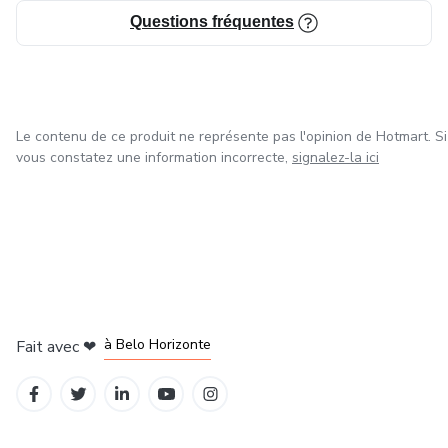
Questions fréquentes
Le contenu de ce produit ne représente pas l'opinion de Hotmart. Si
vous constatez une information incorrecte,
signalez-la ici
à Mexico
à Bogotá
à Amsterdam
à Madrid
à Belo Horizonte
Fait avec
❤