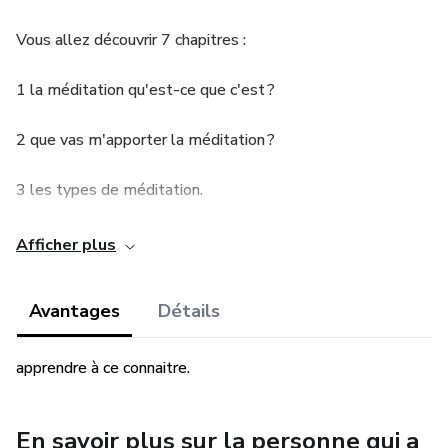
Vous allez découvrir 7 chapitres :
1 la méditation qu'est-ce que c'est ?
2 que vas m'apporter la méditation ?
3 les types de méditation.
4 que ce passe t il pendait la méditation ?
Afficher plus
5 éte vous enfin prêt à méditer?
Avantages
Détails
6 éléments requis pour que la méditation survienne.
apprendre à ce connaitre.
7 méditer d'abord dans une forme simple.
En savoir plus sur la personne qui a
8 autre méthode de méditation.