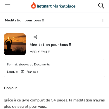
Aller
Procéder
Aller
vers
au
vers
le
paiement
le
contenu
bas
Méditation pour tous !!
principal
de
page
Méditation pour tous !!
MERLY EMILE
Format
:
ebooks ou Documents
Langue
:
Français
Bonjour,
grâce à ce livre complet de 54 pages, la méditation n'auras
plus de secret pour vous.