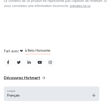
Le contenu de ce produit ne représente pas l'opinion de Hotmart. Si
vous constatez une information incorrecte,
signalez-la ici
à Mexico
à Bogotá
à Amsterdam
à Madrid
à Belo Horizonte
Fait avec
❤
Découvrez Hotmart
Langue
Français