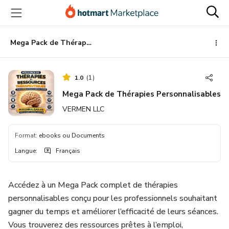
Aller
Procéder
Aller
vers
au
vers
le
paiement
le
contenu
bas
Mega Pack de Thérapies Personnalisables
principal
de
page
1.0
(
1
)
Mega Pack de Thérapies Personnalisables
VERMEN LLC
Format
:
ebooks ou Documents
Langue
:
Français
Accédez à un Mega Pack complet de thérapies
personnalisables conçu pour les professionnels souhaitant
gagner du temps et améliorer l’efficacité de leurs séances.
Vous trouverez des ressources prêtes à l’emploi,