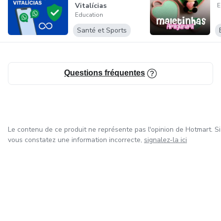
Vitalícias
E
Education
Santé et Sports
Questions fréquentes
Le contenu de ce produit ne représente pas l'opinion de Hotmart. Si
vous constatez une information incorrecte,
signalez-la ici
à Mexico
à Bogotá
à Amsterdam
à Madrid