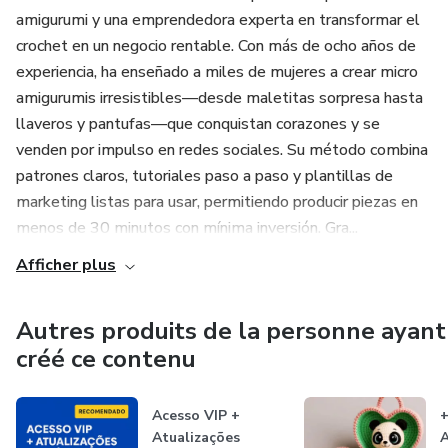
amigurumi y una emprendedora experta en transformar el
crochet en un negocio rentable. Con más de ocho años de
experiencia, ha enseñado a miles de mujeres a crear micro
amigurumis irresistibles—desde maletitas sorpresa hasta
llaveros y pantufas—que conquistan corazones y se
venden por impulso en redes sociales. Su método combina
patrones claros, tutoriales paso a paso y plantillas de
marketing listas para usar, permitiendo producir piezas en
menos de 30 minutos con mínima inversión. Gra...
Afficher plus
Autres produits de la personne ayant
créé ce contenu
Acesso VIP +
+
Atualizações