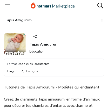
Aller
Procéder
Aller
vers
au
vers
le
paiement
le
contenu
bas
Tapis Amigurumi
principal
de
page
Tapis Amigurumi
Education
Format
:
ebooks ou Documents
Langue
:
Français
Tutoriels de Tapis Amigurumi - Modèles qui enchantent
Créez de charmants tapis amigurumi en forme d'animaux
pour décorer les chambres d'enfants avec charme et