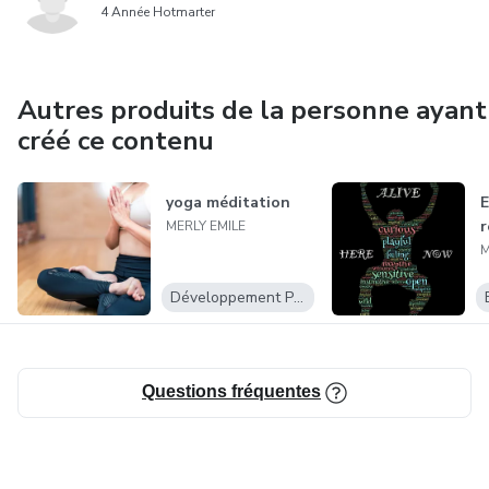
4 Année Hotmarter
Autres produits de la personne ayant
créé ce contenu
yoga méditation
E
r
MERLY EMILE
M
Développement Personnel
Questions fréquentes