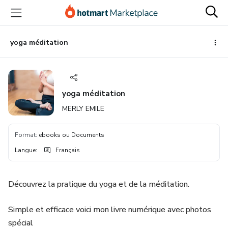
Aller
Procéder
Aller
vers
au
vers
le
paiement
le
contenu
bas
yoga méditation
principal
de
page
yoga méditation
MERLY EMILE
Format
:
ebooks ou Documents
Langue
:
Français
Découvrez la pratique du yoga et de la méditation.
Simple et efficace voici mon livre numérique avec photos
spécial