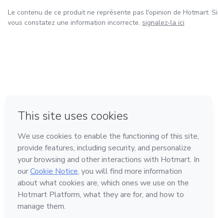
Le contenu de ce produit ne représente pas l'opinion de Hotmart. Si
vous constatez une information incorrecte,
signalez-la ici
à Mexico
à Bogotá
à Amsterdam
à Madrid
à Belo Horizonte
Fait avec
❤
Découvrez Hotmart
Langue
Français