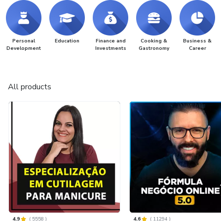
Personal
Education
Finance and
Cooking &
Business &
Development
Investments
Gastronomy
Career
All products
4.9
(
5558
)
4.6
(
11294
)