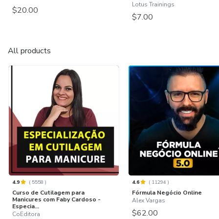
Lotus Trainings
$20.00
$7.00
All products
4.9
(
5558
)
4.6
(
11294
)
Curso de Cutilagem para
Fórmula Negócio Online
Manicures com Faby Cardoso -
Alex Vargas
Especia...
$62.00
CoEditora