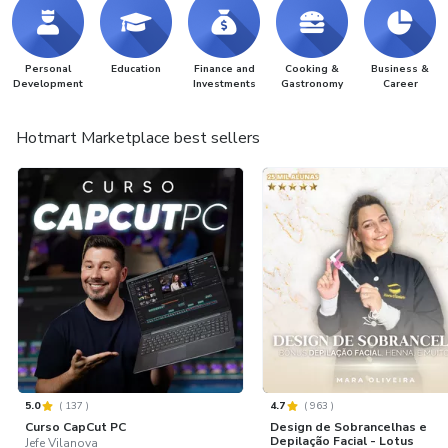
Personal
Education
Finance and
Cooking &
Business &
Development
Investments
Gastronomy
Career
Hotmart Marketplace best sellers
5.0
(
137
)
4.7
(
963
)
Curso CapCut PC
Design de Sobrancelhas e
Depilação Facial - Lotus
Jefe Vilanova