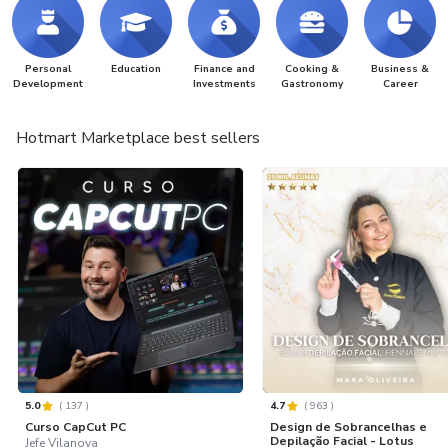
Personal
Education
Finance and
Cooking &
Business &
Development
Investments
Gastronomy
Career
Hotmart Marketplace best sellers
5.0
(
137
)
4.7
(
963
)
Curso CapCut PC
Design de Sobrancelhas e
Depilação Facial - Lotus
Jefe Vilanova