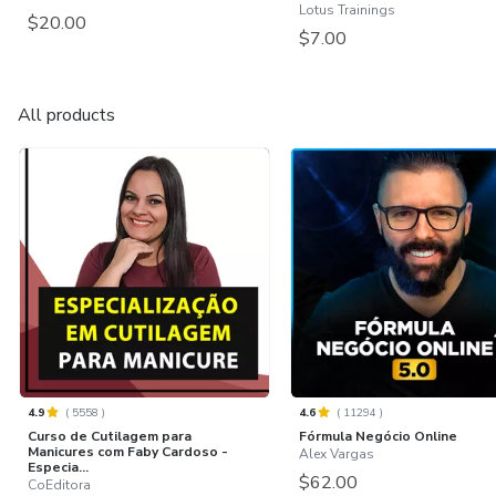
Lotus Trainings
$20.00
$7.00
All products
4.9
(
5558
)
4.6
(
11294
)
Curso de Cutilagem para
Fórmula Negócio Online
Manicures com Faby Cardoso -
Alex Vargas
Especia...
$62.00
CoEditora