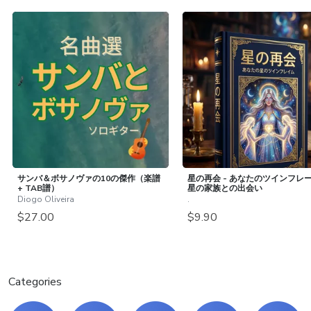
サンバ＆ボサノヴァの10の傑作（楽譜
星の再会 - あなたのツインフレ
+ TAB譜）
星の家族との出会い
Diogo Oliveira
.
$27.00
$9.90
Categories