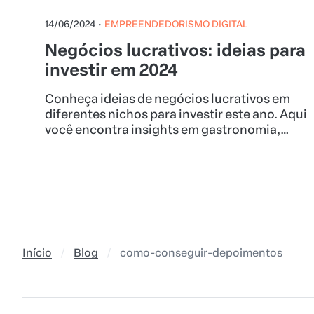
14/06/2024
•
EMPREENDEDORISMO DIGITAL
Negócios lucrativos: ideias para
investir em 2024
Conheça ideias de negócios lucrativos em
diferentes nichos para investir este ano. Aqui
você encontra insights em gastronomia,
artesanato, moda, beleza, educação, esporte,
eventos, consultoria empresarial, internet,
além das principais tendências do
empreendedorismo.
Início
Blog
como-conseguir-depoimentos