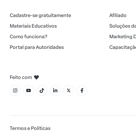
Cadastre-se gratuitamente
Afiliado
Materiais Educativos
Soluções d
Como funciona?
Marketing D
Portal para Autoridades
Capacitação
em Belo Horizonte
em Madri
em Amsterdam
em Bogotá
na Cidade do México
em Nova Iorque
Feito com
Termos e Políticas