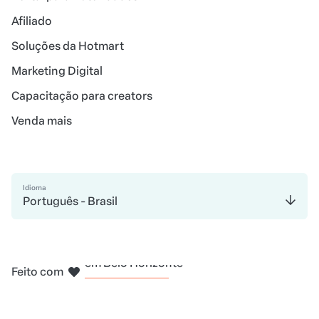
Afiliado
Soluções da Hotmart
Marketing Digital
Capacitação para creators
Venda mais
Idioma
Português - Brasil
em Madri
em Amsterdam
em Bogotá
na Cidade do México
em Nova Iorque
Feito com
em Belo Horizonte