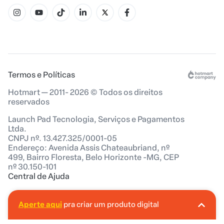
Termos e Políticas
Hotmart — 2011- 2026 © Todos os direitos
reservados
Launch Pad Tecnologia, Serviços e Pagamentos
Ltda.
CNPJ nº. 13.427.325/0001-05
Endereço: Avenida Assis Chateaubriand, nº
499, Bairro Floresta, Belo Horizonte -MG, CEP
nº 30.150-101
Central de Ajuda
Aperte aqui
pra criar um produto digital
A Hotmart é o lugar certo pra você criar seu
primeiro produto digital!